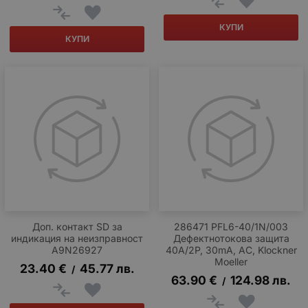
КУПИ
КУПИ
Доп. контакт SD за
286471 PFL6-40/1N/003
индикация на неизправност
Дефектнотокова защита
A9N26927
40A/2P, 30mA, AC, Klockner
Moeller
23.40
€
45.77
лв.
/
63.90
€
124.98
лв.
/