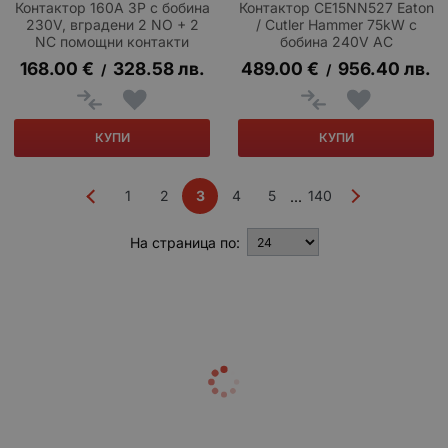
Контактор 160A 3P с бобина
Контактор CE15NN527 Eaton
230V, вградени 2 NO + 2
/ Cutler Hammer 75kW с
NC помощни контакти
бобина 240V AC
168.00
€
328.58
лв.
489.00
€
956.40
лв.
/
/
КУПИ
КУПИ
1
2
3
4
5
140
...
На страница по: