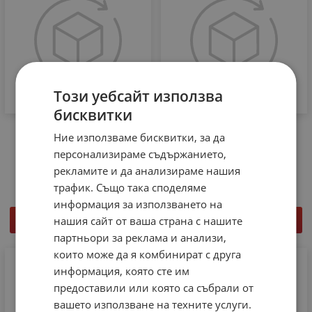
Този уебсайт използва
бисквитки
Контактор 3RT2015-1AP01
EMMEVI FERGAS 113606
Ние използваме бисквитки, за да
SIEMENS 3NO/1NO 7A,
Вентилатор с кръстосан
бобина 230V AC
поток за пелетна печка
персонализираме съдържанието,
рекламите и да анализираме нашия
39.00
€
76.28
лв.
39.00
€
76.28
лв.
/
/
трафик. Също така споделяме
информация за използването на
нашия сайт от ваша страна с нашите
КУПИ
КУПИ
партньори за реклама и анализи,
които може да я комбинират с друга
информация, която сте им
предоставили или която са събрали от
вашето използване на техните услуги.