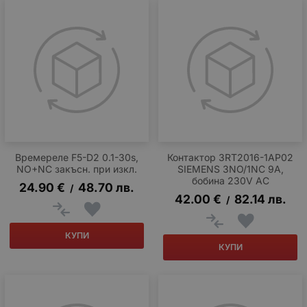
Времереле F5-D2 0.1-30s,
Контактор 3RT2016-1AP02
NO+NC закъсн. при изкл.
SIEMENS 3NO/1NC 9A,
бобина 230V AC
24.90
€
48.70
лв.
/
42.00
€
82.14
лв.
/
КУПИ
КУПИ