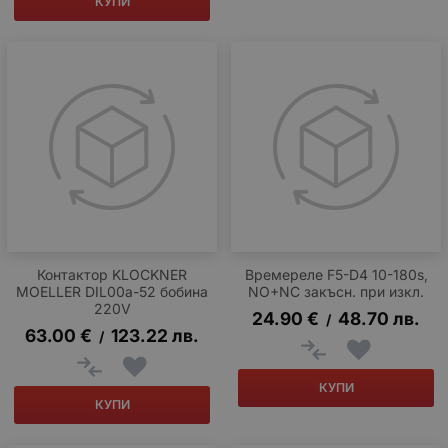
КУПИ
Контактор KLOCKNER
Времереле F5-D4 10-180s,
MOELLER DIL00a-52 бобина
NO+NC закъсн. при изкл.
220V
24.90
€
48.70
лв.
/
63.00
€
123.22
лв.
/
КУПИ
КУПИ