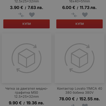
12.5x25x32mm
16x40x51mm
3.90
€
7.63
лв.
6.00
€
11.73
лв.
/
/
КУПИ
КУПИ
Четка за двигател медно-
Контактор Lovato 11MCA 40
графитна M50
380 бобина 380V
12.5x25x32mm
78.00
€
152.55
лв.
/
9.90
€
19.36
лв.
/