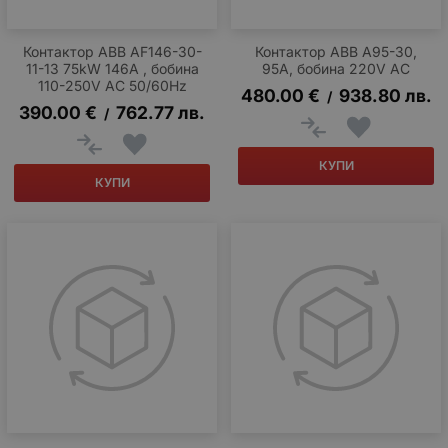
Контактор ABB AF146-30-
Контактор ABB A95-30,
11-13 75kW 146A , бобина
95A, бобина 220V AC
110-250V AC 50/60Hz
480.00
€
938.80
лв.
/
390.00
€
762.77
лв.
/
КУПИ
КУПИ