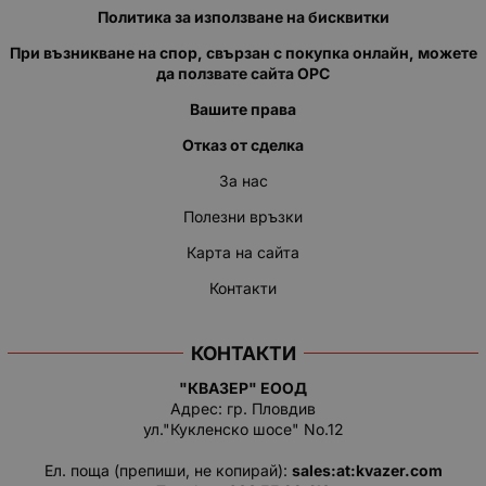
Политика за използване на бисквитки
При възникване на спор, свързан с покупка онлайн, можете
да ползвате сайта ОРС
Вашите права
Отказ от сделка
За нас
Полезни връзки
Карта на сайта
Контакти
КОНТАКТИ
"КВАЗЕР" ЕООД
Адрес: гр. Пловдив
ул."Кукленско шосе" No.12
Ел. поща (препиши, не копирай):
salеs:at:kvazer.cоm