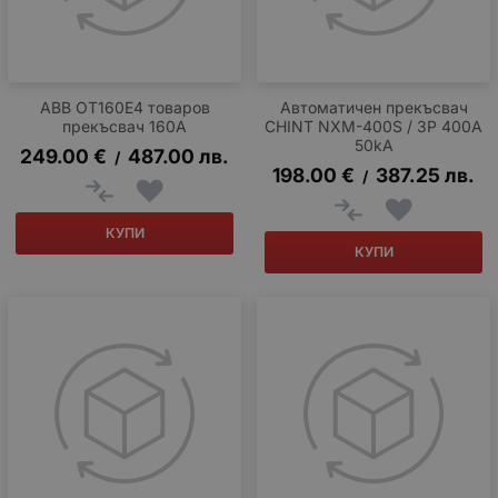
ABB OT160E4 товаров
Автоматичен прекъсвач
прекъсвач 160A
CHINT NXM-400S / 3P 400A
50kA
249.00
€
487.00
лв.
/
198.00
€
387.25
лв.
/
КУПИ
КУПИ