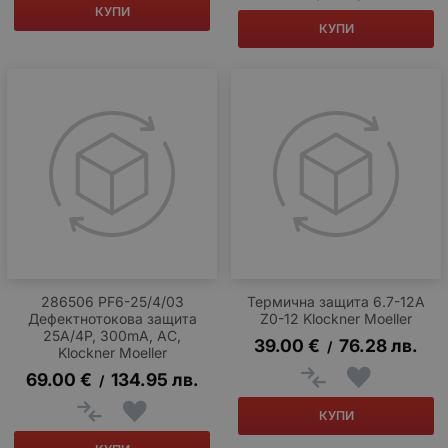
КУПИ
КУПИ
286506 PF6-25/4/03
Термична защита 6.7-12A
Дефектнотокова защита
Z0-12 Klockner Moeller
25A/4P, 300mA, AC,
39.00
€
76.28
лв.
/
Klockner Moeller
69.00
€
134.95
лв.
/
КУПИ