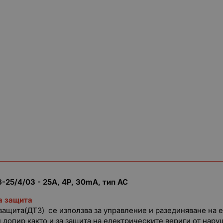
25/4/03 - 25A, 4P, 30mA, тип AC
а защита
ащита(ДТЗ) се използва за управление и разединяване на е
допир както и за защита на електрическите вериги от нару