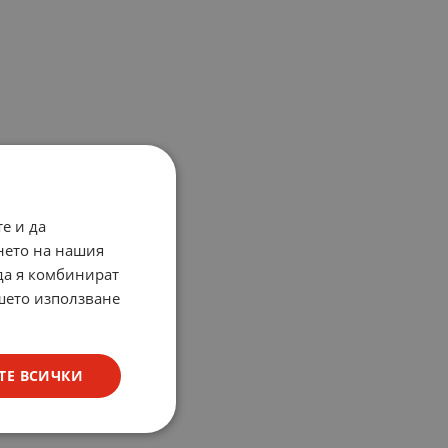
е и да
нето на нашия
 да я комбинират
ашето използване
ТЕ ВСИЧКИ