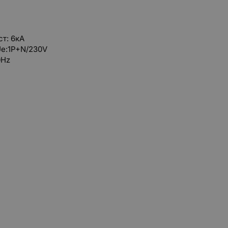
т: 6кА
e:1P+N/230V
0Hz