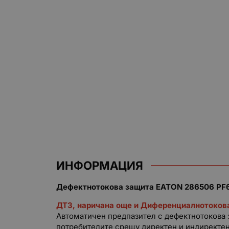
ИНФОРМАЦИЯ
Дефектнотокова защита EATON 286506 PF6-
ДТЗ, наричана още и Диференциалнотоков
Автоматичен предпазител с дефектнотокова з
потребителите срещу директен и индиректен 