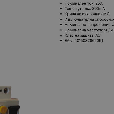
Номинален ток: 25A
Ток на утечка: 300mA
Крива на изключване: C
Изключвателна способнос
Номинално напрежение U
Номинална честота: 50/6
Клас на защита: АС
EAN: 4015082865061