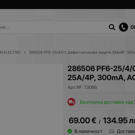
0
N ELECTRIC
286506 PF6-25/4/03 Дефектнотокова защита 25A/4P, 300m
286506 PF6-25/4/
25A/4P, 300mA, AC
Арт.№:
73066
Безплатна доставка над
69.00
€
134.95
л
/
В наличност
Доставк