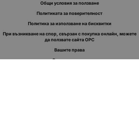
Общи условия за ползване
Политиката за поверителност
Политика за използване на бисквитки
При възникване на спор, свързан с покупка онлайн, можете
да ползвате сайта ОРС
Вашите права
Отказ от сделка
За нас
Полезни връзки
Карта на сайта
Контакти
КОНТАКТИ
"КВАЗЕР" ЕООД
Адрес: гр. Пловдив