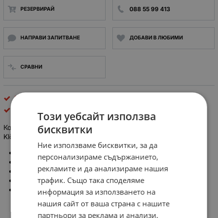
088 55 99 413
РЕЗЕРВИРАЙ
НАПРАВИ ЗАПИТВАНЕ
ДОБАВИ В ЛЮБИМИ
СРАВНИ
AC контактори
EATON ELECTRIC
Този уебсайт използва
бисквитки
Контактор DIL 00a-52 бобина 220/240V AC 50/60Hz Eaton /
Klöckner Moeller
Ние използваме бисквитки, за да
Производител: Eaton / Klöckner Moeller
персонализираме съдържанието,
Монтаж: DIN, на панел
рекламите и да анализираме нашия
Серия контактор: DIL 00a
трафик. Също така споделяме
Изводи: винтови клеми
Бобина: 220/240V AC 50/60Hz
информация за използването на
нашия сайт от ваша страна с нашите
партньори за реклама и анализи,