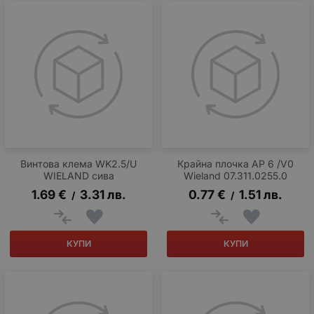
Винтова клема WK2.5/U
Крайна плочка AP 6 /V0
WIELAND сива
Wieland 07.311.0255.0
1.69
€
3.31
лв.
0.77
€
1.51
лв.
/
/
КУПИ
КУПИ