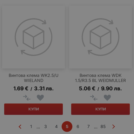
Винтова клема WK2.5/U
Винтова клема WDK
WIELAND
1.5/R3.5 BL WEIDMULLER
1.69
€
3.31
лв.
5.06
€
9.90
лв.
/
/
КУПИ
КУПИ
1
3
4
5
6
7
85
...
...