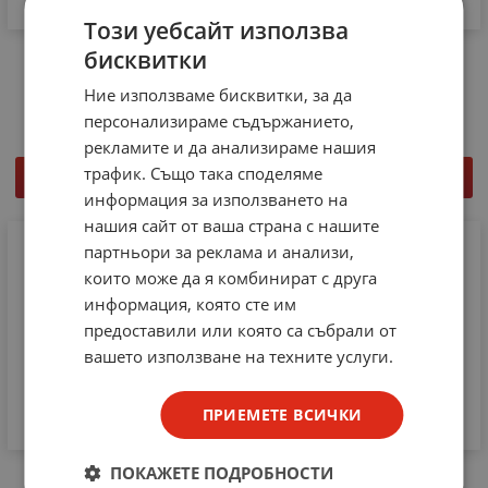
Този уебсайт използва
Винтова клема WPE 4
бисквитки
Винтова клема WK4SL/U
WEIDMULLER
6mm2
Ние използваме бисквитки, за да
6.14
€
12.01
лв.
6.60
€
12.91
лв.
/
/
персонализираме съдържанието,
рекламите и да анализираме нашия
трафик. Също така споделяме
КУПИ
КУПИ
информация за използването на
нашия сайт от ваша страна с нашите
партньори за реклама и анализи,
които може да я комбинират с друга
информация, която сте им
предоставили или която са събрали от
вашето използване на техните услуги.
ПРИЕМЕТЕ ВСИЧКИ
ПОКАЖЕТЕ ПОДРОБНОСТИ
Винтова клема WDK
Винтова клема WKN 16/U