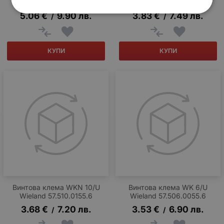
1.5/R3.5 GR WEIDMULLER
Wieland 57.516.0155.0
5.06
€
9.90
лв.
3.83
€
7.49
лв.
/
/
КУПИ
КУПИ
Винтова клема WKN 10/U
Винтова клема WK 6/U
Wieland 57.510.0155.6
Wieland 57.506.0055.6
3.68
€
7.20
лв.
3.53
€
6.90
лв.
/
/