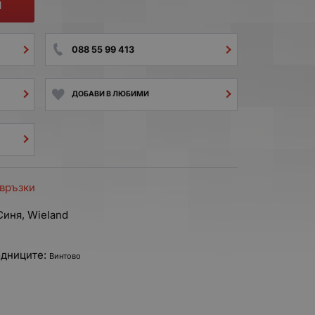
И
088 55 99 413
ДОБАВИ В ЛЮБИМИ
 връзки
Синя, Wieland
одниците:
Винтово