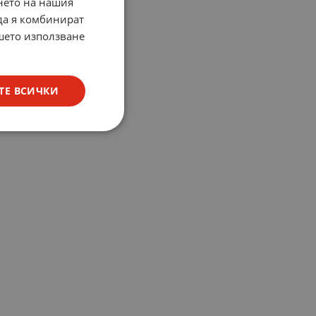
нето на нашия
 да я комбинират
ашето използване
ТЕ ВСИЧКИ