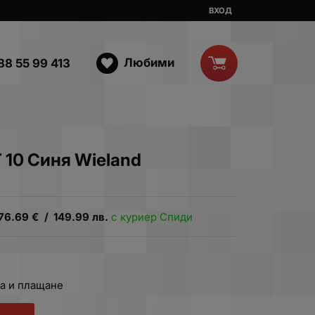
ВХОД
Любими
88 55 99 413
 10 Синя Wieland
76.69
€
/
149.99
лв.
с куриер Спиди
а и плащане