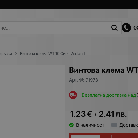
0
 връзки
Винтова клема WT 10 Синя Wieland
Винтова клема WT
Арт.№:
71973
Безплатна доставка над
1.23
€
2.41
лв.
/
В наличност
Доставк