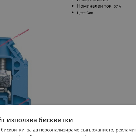
Позиции на етаж:
2
Номинален ток:
57 A
Цвят:
Сив
йт използва бисквитки
 бисквитки, за да персонализираме съдържанието, рекламит