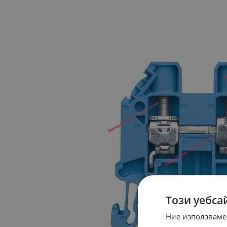
Този уебса
Ние използваме