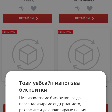
линеен/
експоненц./
ДЕТАЙЛИ
ДЕТАЙЛИ
НЕНАЛИЧЕН
НЕНАЛИЧЕН
Този уебсайт използва
ПОТЕНЦИОМЕТЪР WH091-
ПОТЕНЦИОМЕТЪР WH091-
бисквитки
40 B100K МОНО /линеен/
40 B10K МОНО /линеен/
Ние използваме бисквитки, за да
персонализираме съдържанието,
ДЕТАЙЛИ
ДЕТАЙЛИ
рекламите и да анализираме нашия