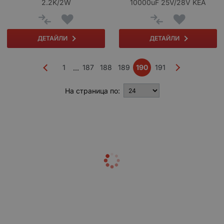
2.2K/2W
10000uF 25V/28V KEA
ДЕТАЙЛИ
ДЕТАЙЛИ
1
187
188
189
190
191
...
На страница по: