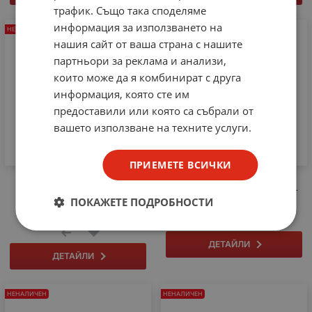
трафик. Също така споделяме
информация за използването на
НЕНАЛИЧЕН
НЕНАЛИЧЕН
нашия сайт от ваша страна с нашите
партньори за реклама и анализи,
които може да я комбинират с друга
информация, която сте им
предоставили или която са събрали от
вашето използване на техните услуги.
ПРИЕМЕТЕ ВСИЧКИ
КОПЧЕ ЗА
КОПЧЕ ЗА
ПОТЕНЦИОМЕТЪР
ПОТЕНЦ.ПЛЪЗГАЧ ДЪЛЪГ
ПОКАЖЕТЕ ПОДРОБНОСТИ
ПЛЪЗГАЧ КЪС
ДЕТАЙЛИ
ДЕТАЙЛИ
НЕНАЛИЧЕН
НЕНАЛИЧЕН