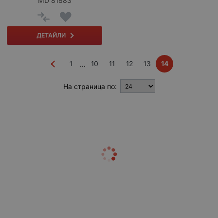
MD 81883
ДЕТАЙЛИ
1
10
11
12
13
14
...
На страница по: