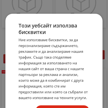
Този уебсайт използва
бисквитки
Пасивен видеотрансивър
Пасивен видеотрансивър
Video balun за HDCVI
Video balun NVL-206 2бр.
Ние използваме бисквитки, за да
камери PFM800 2бр.
персонализираме съдържанието,
рекламите и да анализираме нашия
ДЕТАЙЛИ
трафик. Също така споделяме
ДЕТАЙЛИ
информация за използването на
нашия сайт от ваша страна с нашите
НЕНАЛИЧЕН
НЕНАЛИЧЕН
партньори за реклама и анализи,
които може да я комбинират с друга
информация, която сте им
предоставили или която са събрали от
вашето използване на техните услуги.