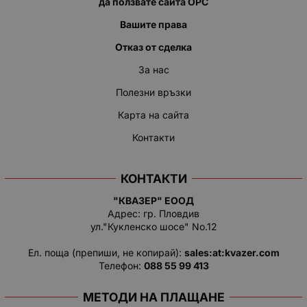
да ползвате сайта ОРС
Вашите права
Отказ от сделка
За нас
Полезни връзки
Карта на сайта
Контакти
КОНТАКТИ
"КВАЗЕР" ЕООД
Адрес: гр. Пловдив
ул."Кукленско шосе" No.12
Ел. поща (препиши, не копирай):
salеs:at:kvazer.cоm
Телефон:
088 55 99 413
МЕТОДИ НА ПЛАЩАНЕ