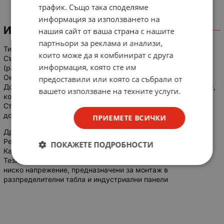
трафик. Също така споделяме
информация за използването на
ИНФОРМАЦИЯ
нашия сайт от ваша страна с нашите
партньори за реклама и анализи,
Тип аксесоар: Клемни капаци (Terminal covers).
които може да я комбинират с друга
Съвместимост: Използва се специално за гамата Dilos 0
информация, която сте им
(разединители от 32A до 63A за монтаж на DIN-шина).
Окомплектовка: Доставя се като комплект от 2 броя.
предоставили или която са събрали от
Допълнителни функции: Капаците са пломбируеми (sealable),
вашето използване на техните услуги.
което предотвратява неразрешен достъп до клемите.
Степен на защита: Осигуряват защита срещу директен
допир.
ПРИЕМЕТЕ ВСИЧКИ
Други номера за идентификация:
Референтен номер (Ref. No.): 652016.
ПОКАЖЕТЕ ПОДРОБНОСТИ
Каталожен номер (Cat. No.): V/333-013760.
Тези капаци са част от индустриалните решения на GE за
ниско напрежение, предназначени за монтаж в
разпределителни табла и индустриални панели