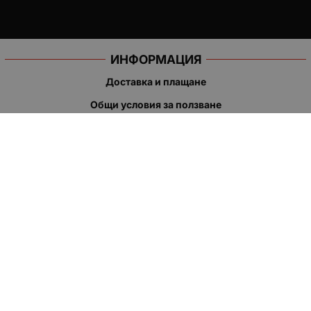
ИНФОРМАЦИЯ
Доставка и плащане
Общи условия за ползване
Политиката за поверителност
Политика за използване на бисквитки
При възникване на спор, свързан с покупка онлайн, можете
да ползвате сайта ОРС
Вашите права
Отказ от сделка
За нас
Полезни връзки
Карта на сайта