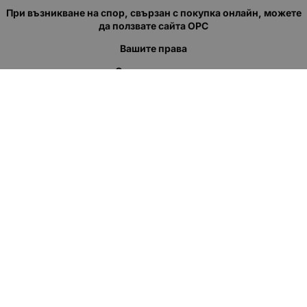
При възникване на спор, свързан с покупка онлайн, можете
да ползвате сайта ОРС
Вашите права
Отказ от сделка
За нас
Полезни връзки
Карта на сайта
Контакти
КОНТАКТИ
"КВАЗЕР" ЕООД
Адрес: гр. Пловдив
ул."Кукленско шосе" No.12
Ел. поща (препиши, не копирай):
salеs:at:kvazer.cоm
Телефон:
088 55 99 413