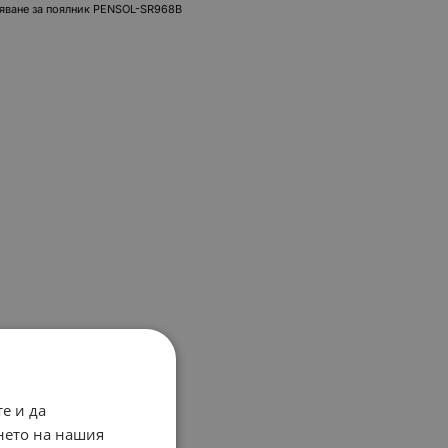
ояване за поялник PENSOL-SR968B
е и да
нето на нашия