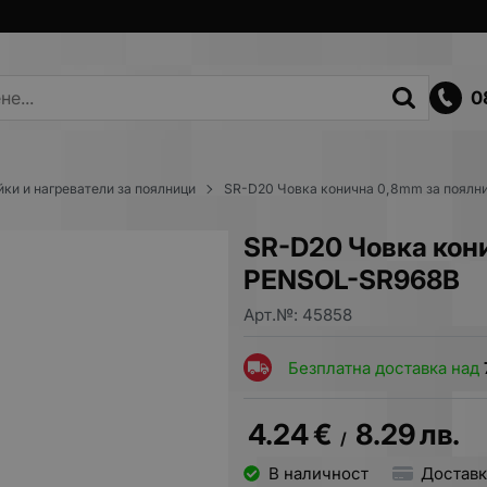
0
йки и нагреватели за поялници
SR-D20 Човка конична 0,8mm за поял
SR-D20 Човка кон
PENSOL-SR968B
Арт.№:
45858
Безплатна доставка над
4.24
€
8.29
лв.
/
В наличност
Доставк