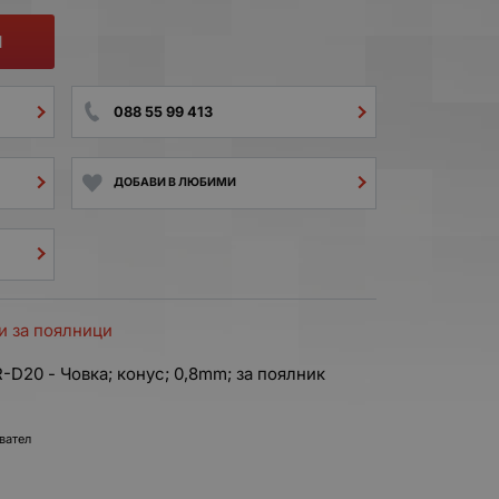
И
088 55 99 413
ДОБАВИ В ЛЮБИМИ
и за поялници
20 - Човка; конус; 0,8mm; за поялник
евател