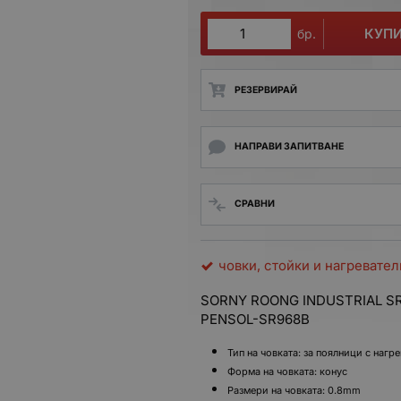
КУП
бр.
РЕЗЕРВИРАЙ
НАПРАВИ ЗАПИТВАНЕ
СРАВНИ
човки, стойки и нагревател
SORNY ROONG INDUSTRIAL SR-D
PENSOL-SR968B
Тип на човката: за поялници с нагр
Форма на човката: конус
Размери на човката: 0.8mm