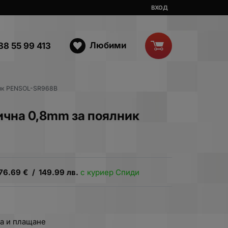
ВХОД
Любими
88 55 99 413
ник PENSOL-SR968B
ична 0,8mm за поялник
76.69
€
/
149.99
лв.
с куриер Спиди
а и плащане