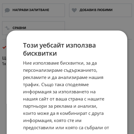
НАПРАВИ ЗАПИТВАНЕ
ДОБАВИ В ЛЮБИМИ
СРАВНИ
Този уебсайт използва
клеми, клемореди и бързи връзки
бисквитки
Щепсел ЗОСЕМЕ, проводник-платка, женски; без контакти;
Ние използваме бисквитки, за да
1x5 PIN
персонализираме съдържанието,
рекламите и да анализираме нашия
трафик. Също така споделяме
информация за използването на
нашия сайт от ваша страна с нашите
партньори за реклама и анализи,
които може да я комбинират с друга
информация, която сте им
предоставили или която са събрали от