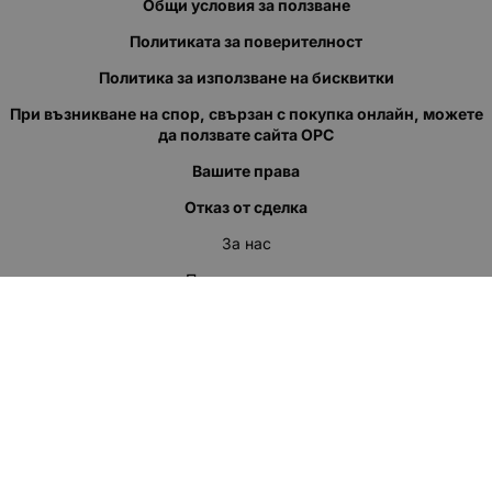
Общи условия за ползване
Политиката за поверителност
Политика за използване на бисквитки
При възникване на спор, свързан с покупка онлайн, можете
да ползвате сайта ОРС
Вашите права
Отказ от сделка
За нас
Полезни връзки
Карта на сайта
Контакти
КОНТАКТИ
"КВАЗЕР" ЕООД
Адрес: гр. Пловдив