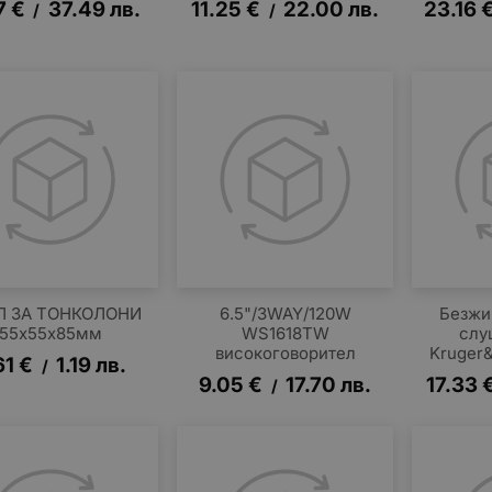
7
€
37.49
лв.
11.25
€
22.00
лв.
23.16
/
/
Л ЗА ТОНКОЛОНИ
6.5"/3WAY/120W
Безжи
55х55х85мм
WS1618TW
слу
високоговорител
Kruger&
61
€
1.19
лв.
/
9.05
€
17.70
лв.
17.33
/