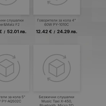
чни слушалки
Говорители за кола 4"
ger&Matz F2
60W PY-1010C
€
52.01
лв.
12.42
€
24.29
лв.
/
/
ели за кола 5"
Безжични слушалки
W PY-AQ502C
Music Taxi X-450,
Bluetooth, Micro SD