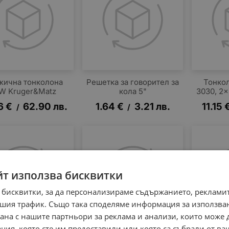
жична тонколона
Решетка за говорител за
Тонкол
W Kruger&Matz
кола 5"
3030, 2
6
€
62.90
лв.
1.64
€
3.21
лв.
11.15
/
/
йт използва бисквитки
 бисквитки, за да персонализираме съдържанието, рекламит
шия трафик. Също така споделяме информация за използва
рана с нашите партньори за реклама и анализи, които може
ция, която сте им предоставили или която са събрали от в