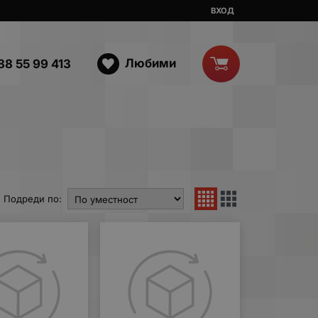
ВХОД
Любими
88 55 99 413
Подреди по: