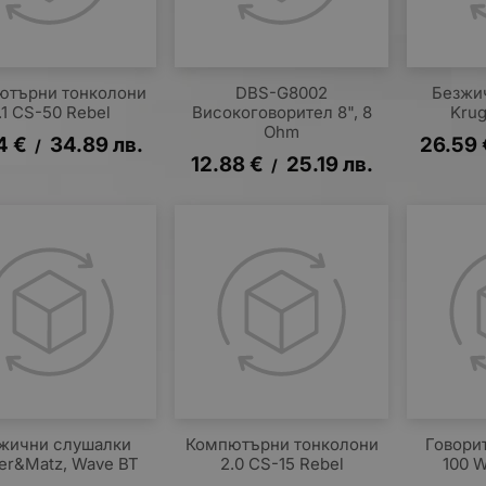
ютърни тонколони
DBS-G8002
Безжи
.1 CS-50 Rebel
Високоговорител 8", 8
Kru
Ohm
4
€
34.89
лв.
26.59
/
12.88
€
25.19
лв.
/
жични слушалки
Компютърни тонколони
Говорит
er&Matz, Wave BT
2.0 CS-15 Rebel
100 