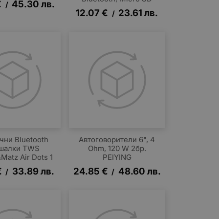
€
45.30
лв.
/
12.07
€
23.61
лв.
/
чни Bluetooth
Автоговорители 6", 4
шалки TWS
Ohm, 120 W 2бр.
Matz Air Dots 1
PEIYING
€
33.89
лв.
24.85
€
48.60
лв.
/
/