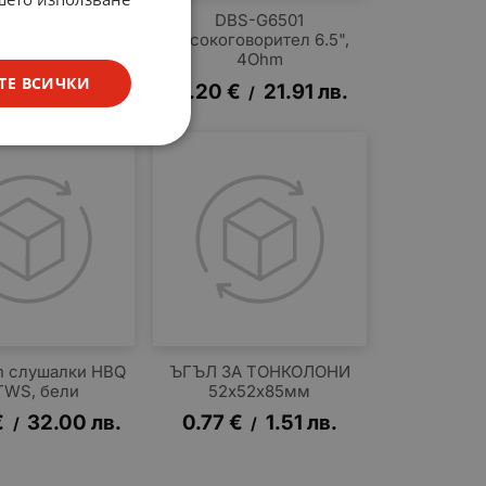
BS-G6501
DBS-G6501
оворител 6.5",
Високоговорител 6.5",
8Ohm
4Ohm
ТЕ ВСИЧКИ
€
21.91
лв.
11.20
€
21.91
лв.
/
/
th слушалки HBQ
ЪГЪЛ ЗА ТОНКОЛОНИ
 TWS, бели
52х52х85мм
€
32.00
лв.
0.77
€
1.51
лв.
/
/