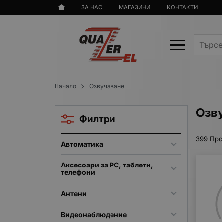
ЗА НАС
МАГАЗИНИ
КОНТАКТИ
Начало
Озвучаване
Озву
Филтри
399 Про
Автоматика
Аксесоари за PC, таблети,
телефони
Антени
Видеонаблюдение