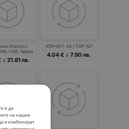
они Kisonli L-
ХОРНИ F-34 / TSP-107
x3W, USB, Черни
4.04
€
7.90
лв.
/
€
21.81
лв.
/
е и да
нето на нашия
 да я комбинират
ашето използване