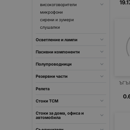
19.1
високоговорители
микрофони
сирени и зумери
слушалки
Осветление и лампи
Пасивни компоненти
Полупроводници
Резервни части
ЪГЪ
Релета
0.
Стоки TCM
Стоки за дома, офиса и
автомобила
Съединители