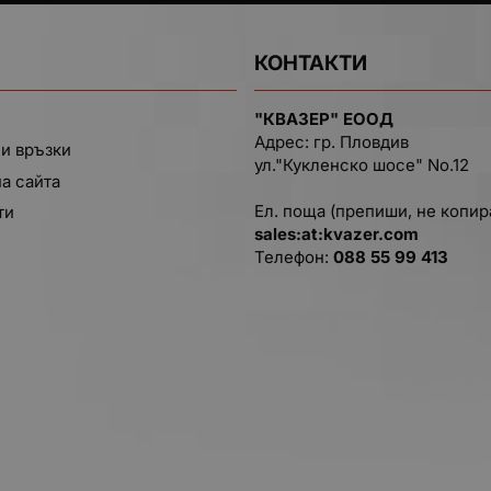
КОНТАКТИ
"КВАЗЕР" ЕООД
Адрес: гр. Пловдив
и връзки
ул."Кукленско шосе" No.12
на сайта
Ел. поща (препиши, не копир
ти
salеs:at:kvazer.cоm
Телефон:
088 55 99 413