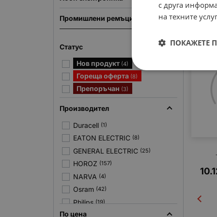
Лам
с друга информа
на техните услуг
Промишлени ремъци
18.
ПОКАЖЕТЕ 
Статус
Нов продукт
(4)
Гореща оферта
(8)
Препоръчан
(3)
Производител
Duracell
(1)
EATON ELECTRIC
(8)
GENERAL ELECTRIC
(25)
HOROZ
(157)
10.
NARVA
(4)
Osram
(42)
Philips
(19)
По цена
Siemens AG
(7)