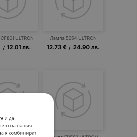
ECF801 ULTRON
Лампа 5654 ULTRON
€
12.01
лв.
12.73
€
24.90
лв.
/
/
е и да
нето на нашия
 да я комбинират