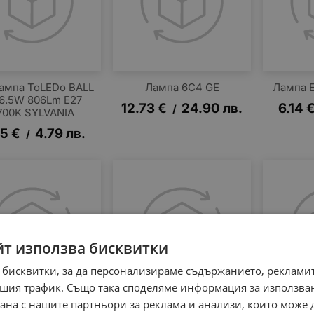
ампа ToLEDo BALL
Лампа 6C4 GE
Лампа 
6.5W 806Lm E27
12.73
€
24.90
лв.
6.14
/
700K SYLVANIA
45
€
4.79
лв.
/
йт използва бисквитки
 бисквитки, за да персонализираме съдържанието, рекламит
шия трафик. Също така споделяме информация за използва
рана с нашите партньори за реклама и анализи, които може