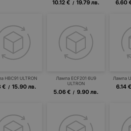
10.12
€
19.79
лв.
6.60
/
па HBC91 ULTRON
Лампа ECF201 6U9
Лампа U
ULTRON
3
€
15.90
лв.
6.14
/
5.06
€
9.90
лв.
/