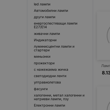
led лампи
Автомобилни лампи
други лампи
енергоспестяващи лампи
E27/E14
живачни лампи
Индикаторни
луминисцентни лампи и
стартери
миньонки
прожектори
Лам
с нажежаема жичка
8.1
светодиодни ленти
ултравиолетова
фасунги
халогенни, метал халогенни и
натриеви лампи, пзу
Електронни лампи