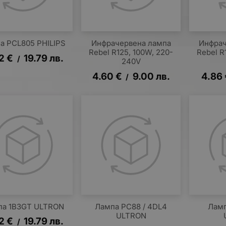
а PCL805 PHILIPS
Инфрачервена лампа
Инфрач
Rebel R125, 100W, 220-
Rebel R
12
€
19.79
лв.
/
240V
4.60
€
9.00
лв.
4.86
/
па 1B3GT ULTRON
Лампа PC88 / 4DL4
Ламп
ULTRON
12
€
19.79
лв.
/