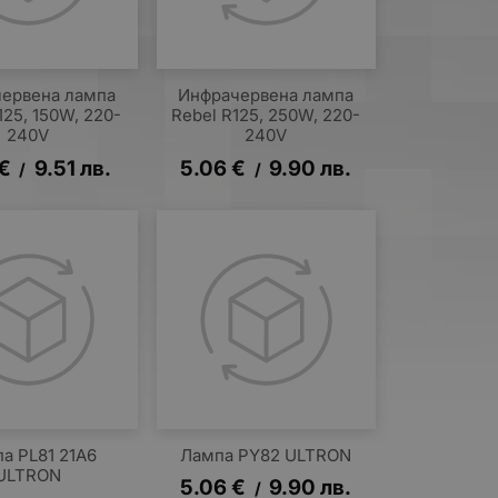
ервена лампа
Инфрачервена лампа
125, 150W, 220-
Rebel R125, 250W, 220-
240V
240V
€
9.51
лв.
5.06
€
9.90
лв.
/
/
а PL81 21A6
Лампа PY82 ULTRON
ULTRON
5.06
€
9.90
лв.
/