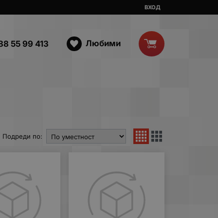
ВХОД
Любими
88 55 99 413
Подреди по: