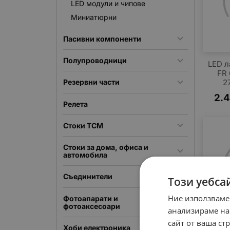
LED модули и чипове
Миниатюрни
Пасивни компоненти
Полупроводници
LED л
FR 
2
Резервни части
2.
Релета
Стоки TCM
Стоки за дома, офиса и
автомобила
Съединители
Този уебса
Ние използваме
Фотоапарати и
фотоаксесоари
анализираме на
сайт от ваша ст
Хоби електроника