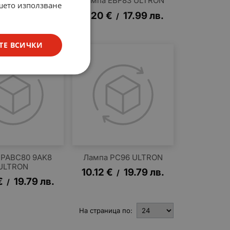
мпа 1AD4
Лампа EBF83 ULTRON
ашето използване
LEFUNKEN
9.20
€
17.99
лв.
/
€
24.90
лв.
/
ТЕ ВСИЧКИ
 PABC80 9AK8
Лампа PC96 ULTRON
ULTRON
10.12
€
19.79
лв.
/
€
19.79
лв.
/
На страница по: