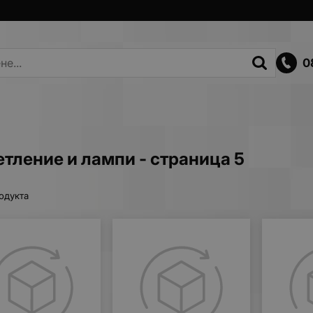
0
тление и лампи - страница 5
одукта