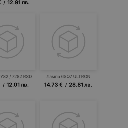
€
12.91
лв.
/
Y82 / 7282 RSD
Лампа 6SQ7 ULTRON
€
12.01
лв.
14.73
€
28.81
лв.
/
/