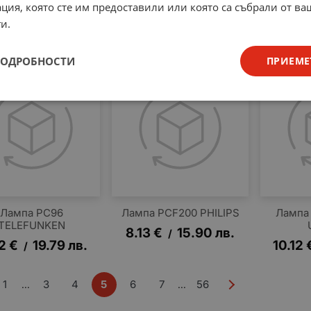
па UABC80 28AK8
Лампа 12BE6 75U43 RSD
Ла
ция, която сте им предоставили или която са събрали от в
ULTRON
TE
12.73
€
24.90
лв.
/
и.
87
€
36.91
лв.
12.73
/
ПОДРОБНОСТИ
ПРИЕМЕ
Лампа PC96
Лампа PCF200 PHILIPS
Лампа
TELEFUNKEN
8.13
€
15.90
лв.
/
12
€
19.79
лв.
10.12
/
1
3
4
5
6
7
56
...
...