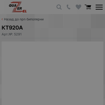
Назад до npn биполярни
КТ920А
Арт.№:
5291