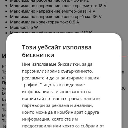
Максимална работна честота: 400 MHz
Максимално напрежение колектор-емитер: 18 V
Максимално напрежение емитер-база: 4 V
Максимално напрежение колектор-база: 36 V
Максимален колекторен ток: 0.5 A
Мощност: 5 W
Максимална работна температура: 150°C
Този уебсайт използва
бисквитки
ИНФОРМАЦИЯ
Ние използваме бисквитки, за да
КТ920А
персонализираме съдържанието,
Транзисторы КТ920А кремниевые эпитаксиально-планарные
рекламите и да анализираме нашия
структуры n-p-n генераторные.
Предназначены для применения в усилителях мощности,
трафик. Също така споделяме
умножителях частоты и автогенераторах на частотах 50...200
информация за използването на
МГц при напряжении питания 12,6 В.
нашия сайт от ваша страна с нашите
Выпускаются в металлокерамическом корпусе с плоскими
выводами и монтажным винтом.
партньори за реклама и анализи,
Тип прибора указывается на корпусе.
които може да я комбинират с друга
Масса транзистора не более 4,5 г.
информация, която сте им
Тип корпуса: КТ-17.
предоставили или която са събрали от
Технические условия: аА0.336.059 ТУ.