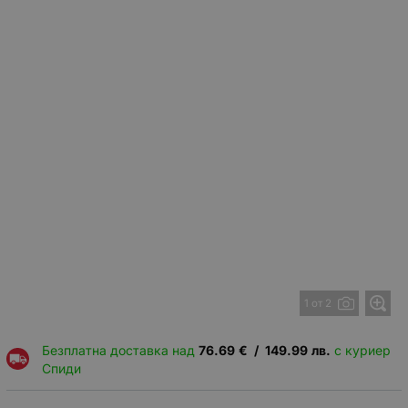
1 от 2
Безплатна доставка над
76.69
€
/
149.99
лв.
с куриер
Спиди