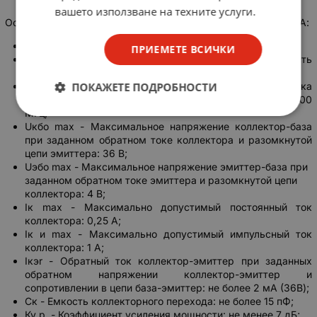
вашето използване на техните услуги.
Основные технические характеристики транзистора КТ920А:
Структура транзистора: n-p-n;
ПРИЕМЕТЕ ВСИЧКИ
Рк т max - Постоянная рассеиваемая мощность
коллектора с теплоотводом: 5 Вт;
ПОКАЖЕТЕ ПОДРОБНОСТИ
fгр - Граничная частота коэффициента передачи тока
транзистора для схемы с общим эмиттером: более 400
МГц;
Uкбо max - Максимальное напряжение коллектор-база
при заданном обратном токе коллектора и разомкнутой
цепи эмиттера: 36 В;
Uэбо max - Максимальное напряжение эмиттер-база при
заданном обратном токе эмиттера и разомкнутой цепи
коллектора: 4 В;
Iк max - Максимально допустимый постоянный ток
коллектора: 0,25 А;
Iк и max - Максимально допустимый импульсный ток
коллектора: 1 А;
Iкэr - Обратный ток коллектор-эмиттер при заданных
обратном напряжении коллектор-эмиттер и
сопротивлении в цепи база-эмиттер: не более 2 мА (36В);
Ск - Емкость коллекторного перехода: не более 15 пФ;
Ку.р. - Коэффициент усиления мощности: не менее 7 дБ;