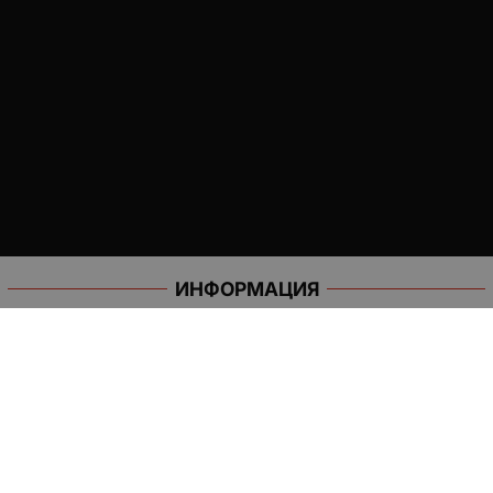
ИНФОРМАЦИЯ
Доставка и плащане
Общи условия за ползване
Политиката за поверителност
Политика за използване на бисквитки
При възникване на спор, свързан с покупка онлайн, можете
да ползвате сайта ОРС