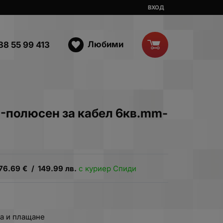
ВХОД
Любими
88 55 99 413
-полюсен за кабел 6кв.mm-
76.69
€
/
149.99
лв.
с куриер Спиди
а и плащане