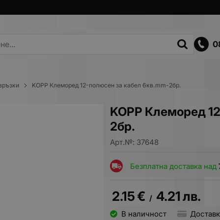
0
 връзки
KOPP Клеморед 12-полюсен за кабел 6кв.mm-2бр.
KOPP Клеморед 12
2бр.
Арт.№:
37648
Безплатна доставка над
2.15
€
4.21
лв.
/
В наличност
Доставк