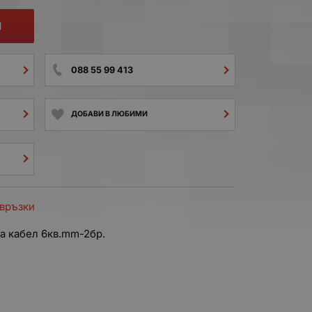
И
088 55 99 413
ДОБАВИ В ЛЮБИМИ
 връзки
а кабел 6кв.mm-2бр.