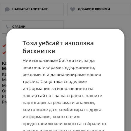
НАПРАВИ ЗАПИТВАНЕ
ДОБАВИ В ЛЮБИМИ
СРАВНИ
Този уебсайт използва
Контролери и регулатори
бисквитки
OMRON
Ние използваме бисквитки, за да
Контролер Omron Sysmac SCY-M1 OC203 8-Point Output
персонализираме съдържанието,
Module
рекламите и да анализираме нашия
Item specifics - Control Systems & PLCs
Make: Omron Type: I/O Module
трафик. Също така споделяме
Model: SCY-M1 OC203
информация за използването на
Omron Sysmac SCY-M1 OC203 SCYM1 8-Point Output Module
нашия сайт от ваша страна с нашите
PLC SYSMAC-M1R Users Manual OMRON
Programmable Controller SYSMAC M1R
партньори за реклама и анализи,
които може да я комбинират с друга
информация, която сте им
предоставили или която са събрали от
вашето използване на техните услуги.