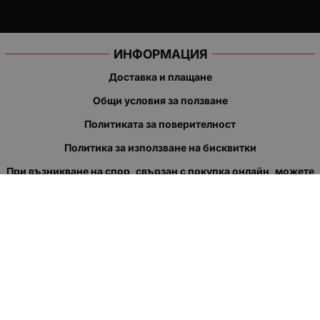
ИНФОРМАЦИЯ
Доставка и плащане
Общи условия за ползване
Политиката за поверителност
Политика за използване на бисквитки
При възникване на спор, свързан с покупка онлайн, можете
да ползвате сайта ОРС
Вашите права
Отказ от сделка
За нас
Полезни връзки
Карта на сайта