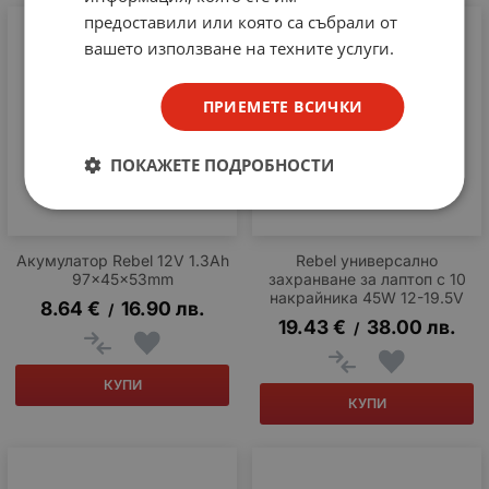
предоставили или която са събрали от
вашето използване на техните услуги.
ПРИЕМЕТЕ ВСИЧКИ
ПОКАЖЕТЕ ПОДРОБНОСТИ
Акумулатор Rebel 12V 1.3Ah
Rebel универсално
97x45x53mm
захранване за лаптоп с 10
накрайника 45W 12-19.5V
8.64
€
16.90
лв.
/
19.43
€
38.00
лв.
/
КУПИ
КУПИ