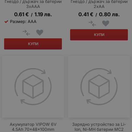
Гнездо / държач за батерии
Гнездо / държач за батерии
3xAAA
2xAA
0.61
€
1.19
лв.
0.41
€
0.80
лв.
/
/
Размер: AAA
КУПИ
КУПИ
Акумулатор VIPOW 6V
Зарядно устройство за Li-
4.5Ah 70x48x100mm
Ion, Ni-MH батерии MC2