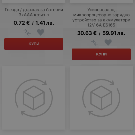
Гнездо / държач за батерии
Универсално,
3xAAA кръгъл
микропроцесорно зарядно
устройство за акумулатори
0.72
€
1.41
лв.
/
12V 6A E6165
30.63
€
59.91
лв.
/
КУПИ
КУПИ