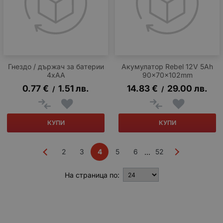
Гнездо / държач за батерии
Акумулатор Rebel 12V 5Ah
4xAA
90x70x102mm
0.77
€
1.51
лв.
14.83
€
29.00
лв.
/
/
КУПИ
КУПИ
2
3
4
5
6
52
...
На страница по: