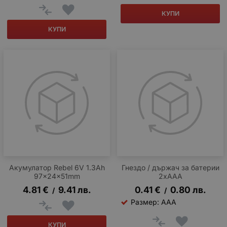
КУПИ
КУПИ
Акумулатор Rebel 6V 1.3Ah
Гнездо / държач за батерии
97x24x51mm
2xAAA
4.81
€
9.41
лв.
0.41
€
0.80
лв.
/
/
Размер: AAA
КУПИ