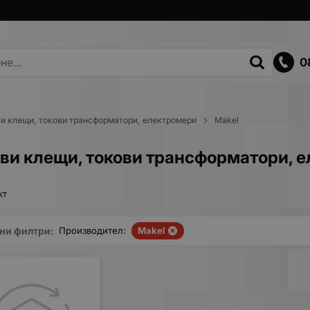
0
ви клещи, токови трансформатори, електромери
Makel
ови клещи, токови трансформатори, 
кт
ни филтри:
Производител:
Makel