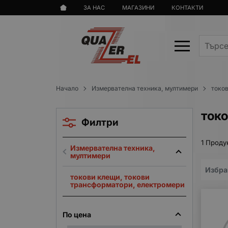
ЗА НАС
МАГАЗИНИ
КОНТАКТИ
Начало
Измервателна техника, мултимери
токо
ток
Филтри
1 Проду
Измервателна техника,
мултимери
Избра
токови клещи, токови
трансформатори, електромери
По цена