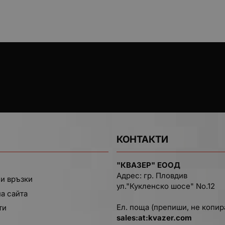
КОНТАКТИ
"КВАЗЕР" ЕООД
Адрес: гр. Пловдив
и връзки
ул."Кукленско шосе" No.12
на сайта
Ел. поща (препиши, не копир
ти
salеs:at:kvazer.cоm