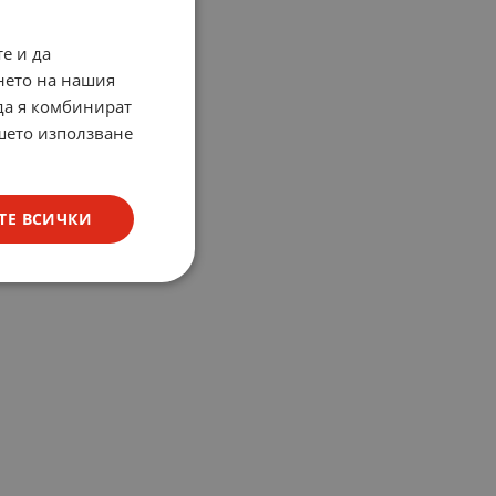
е и да
нето на нашия
 да я комбинират
ашето използване
ТЕ ВСИЧКИ