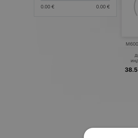
0.00 €
0.00 €
M600
д
ин
38.