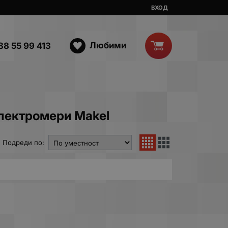
ВХОД
Любими
88 55 99 413
електромери Makel
Подреди по: