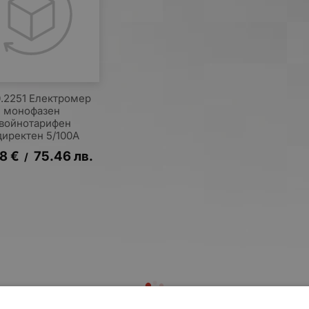
.2251 Електромер
монофазен
войнотарифен
директен 5/100A
58
€
75.46
лв.
/