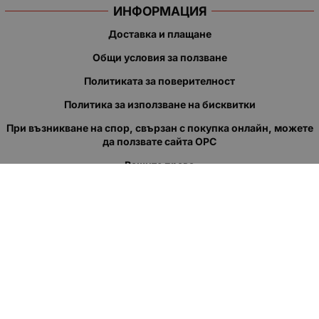
ИНФОРМАЦИЯ
Доставка и плащане
Общи условия за ползване
Политиката за поверителност
Политика за използване на бисквитки
При възникване на спор, свързан с покупка онлайн, можете
да ползвате сайта ОРС
Вашите права
Отказ от сделка
За нас
Полезни връзки
Карта на сайта
Контакти