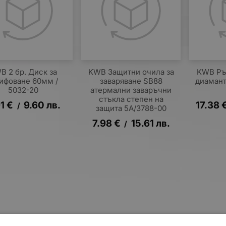
B 2 бр. Диск за
KWB Защитни очила за
KWB Ръ
ифоване 60мм /
заваряване SB88
диамант
5032-20
атермални заваръчни
стъкла степен на
1
€
9.60
лв.
17.38
/
защита 5А/3788-00
7.98
€
15.61
лв.
/