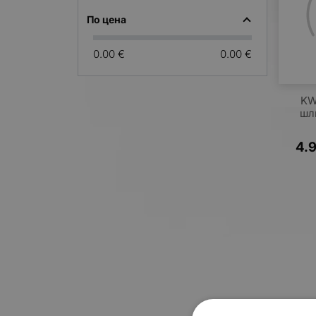
По цена
0.00 €
0.00 €
KW
шл
4.9