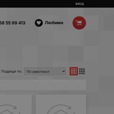
ВХОД
Любими
88 55 99 413
Подреди по: