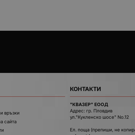
КОНТАКТИ
"КВАЗЕР" ЕООД
Адрес: гр. Пловдив
и връзки
ул."Кукленско шосе" No.12
на сайта
Ел. поща (препиши, не копир
ти