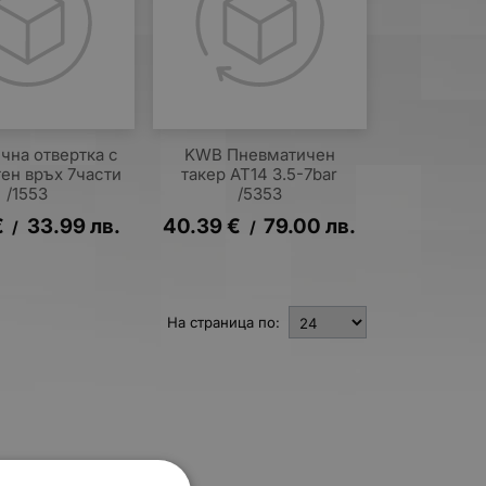
чна отвертка с
KWB Пневматичен
ен връх 7части
такер AT14 3.5-7bar
/1553
/5353
€
33.99
лв.
40.39
€
79.00
лв.
/
/
На страница по: