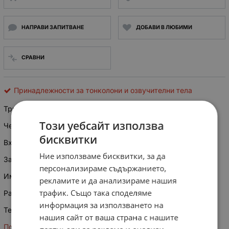
НАПРАВИ ЗАПИТВАНЕ
ДОБАВИ В ЛЮБИМИ
СРАВНИ
Принадлежности за тонколони и озвучителни тела
Трилентов филтър за тон колони SH618A 4 ohm (crossover)
Този уебсайт използва
Честота на срязване: 750Hz и 5kHz
бисквитки
Входяща мощност:120W
Ние използваме бисквитки, за да
Затихване:12dB/oct
персонализираме съдържанието,
Импеданс:
4 ohm
рекламите и да анализираме нашия
трафик. Също така споделяме
Размери:130x85x33мм
информация за използването на
Тегло:270г
нашия сайт от ваша страна с нашите
Последен 1 бр.!!!