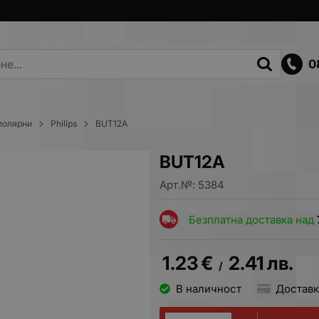
0
полярни
Philips
BUT12A
BUT12A
Арт.№:
5384
Безплатна доставка над
1.23
€
2.41
лв.
/
В наличност
Доставк