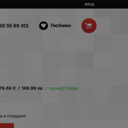
ВХОД
Любими
88 55 99 413
76.69
€
/
149.99
лв.
с куриер Спиди
а и плащане