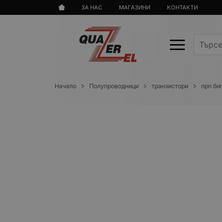
ЗА НАС
МАГАЗИНИ
КОНТАКТИ
Начало
Полупроводници
транзистори
npn би