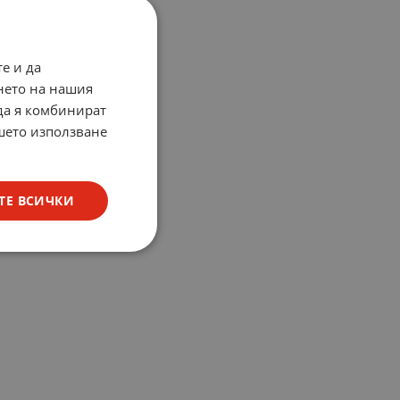
е и да
нето на нашия
 да я комбинират
ашето използване
ТЕ ВСИЧКИ