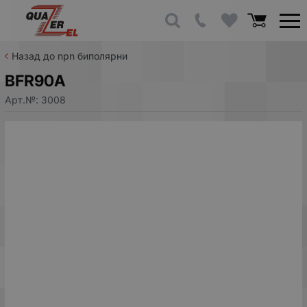
Назад до npn биполярни
BFR90A
Арт.№:
3008