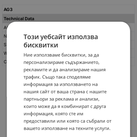
AG3
Technical Data
AG3, 392A, LR41
Този уебсайт използва
Nominal Voltage: 1.5V
бисквитки
Size: 7.9×3.6(mm)
Weight: 0.70g
Ние използваме бисквитки, за да
персонализираме съдържанието,
Capacity: 35mah (at 22kΩ,24h/d, 0.9v, 20+_2℃)
рекламите и да анализираме нашия
трафик. Също така споделяме
информация за използването на
нашия сайт от ваша страна с нашите
партньори за реклама и анализи,
които може да я комбинират с друга
информация, която сте им
предоставили или която са събрали от
вашето използване на техните услуги.