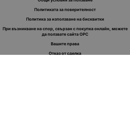
Политиката за поверителност
Политика за използване на бисквитки
При възникване на спор, свързан с покупка онлайн, можете
да ползвате сайта ОРС
Вашите права
Отказ от сделка
За нас
Полезни връзки
Карта на сайта
Контакти
КОНТАКТИ
"КВАЗЕР" ЕООД
Адрес: гр. Пловдив
ул."Кукленско шосе" No.12