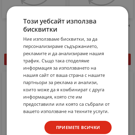
Този уебсайт използва
ZSTDY15/68 Скрит
ZSTP15/68 Конвенционален
бисквитки
спринклер
спринклер
3.07
€
6.00
лв.
3.07
€
6.00
лв.
Ние използваме бисквитки, за да
/
/
персонализираме съдържанието,
рекламите и да анализираме нашия
КУПИ
КУПИ
трафик. Също така споделяме
информация за използването на
нашия сайт от ваша страна с нашите
партньори за реклама и анализи,
които може да я комбинират с друга
информация, която сте им
предоставили или която са събрали от
вашето използване на техните услуги.
ПРИЕМЕТЕ ВСИЧКИ