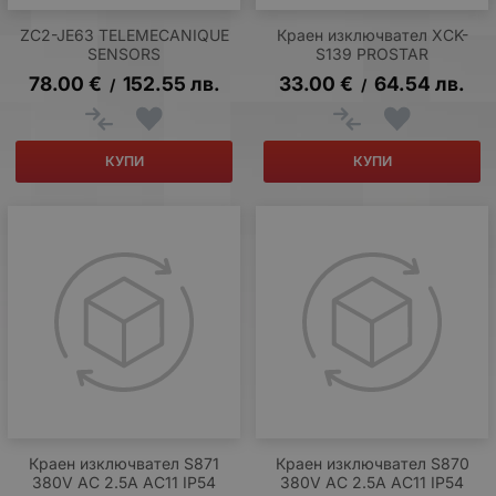
ZC2-JE63 TELEMECANIQUE
Краен изключвател XCK-
SENSORS
S139 PROSTAR
78.00
€
152.55
лв.
33.00
€
64.54
лв.
/
/
КУПИ
КУПИ
Краен изключвател S871
Краен изключвател S870
380V AC 2.5A AC11 IP54
380V AC 2.5A AC11 IP54