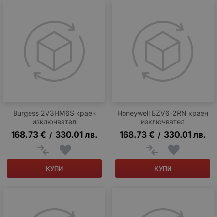
Burgess 2V3HM6S краен
Honeywell BZV6-2RN краен
изключвател
изключвател
168.73
€
330.01
лв.
168.73
€
330.01
лв.
/
/
КУПИ
КУПИ