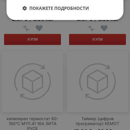
ZSTZ15/68 Стоящ
ZSTX15/68 Висящ
ПОКАЖЕТЕ ПОДРОБНОСТИ
спринклер
спринклер
3.07
€
6.00
лв.
3.07
€
6.00
лв.
/
/
КУПИ
КУПИ
капилярен термостат 60-
Таймер (цифров
160°С М111.41 16A ЗИТА
програматор) KEMOT
РУСЕ