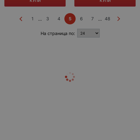
КУПИ
КУПИ
1
3
4
5
6
7
48
...
...
На страница по: