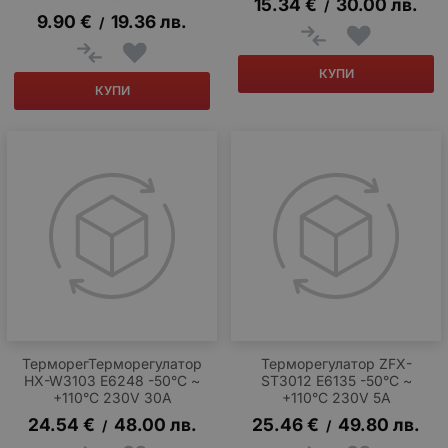
15.34
€
30.00
лв.
/
9.90
€
19.36
лв.
/
КУПИ
КУПИ
ТерморегТерморегулатор
Терморегулатор ZFX-
HX-W3103 E6248 -50°C ~
ST3012 E6135 -50°C ~
+110°C 230V 30A
+110°C 230V 5A
24.54
€
48.00
лв.
25.46
€
49.80
лв.
/
/