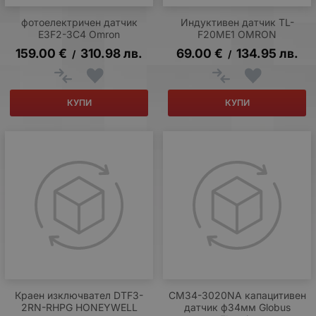
фотоелектричен датчик
Индуктивен датчик TL-
E3F2-3C4 Omron
F20ME1 OMRON
159.00
€
310.98
лв.
69.00
€
134.95
лв.
/
/
КУПИ
КУПИ
Краен изключвател DTF3-
CM34-3020NA капацитивен
2RN-RHPG HONEYWELL
датчик ф34мм Globus