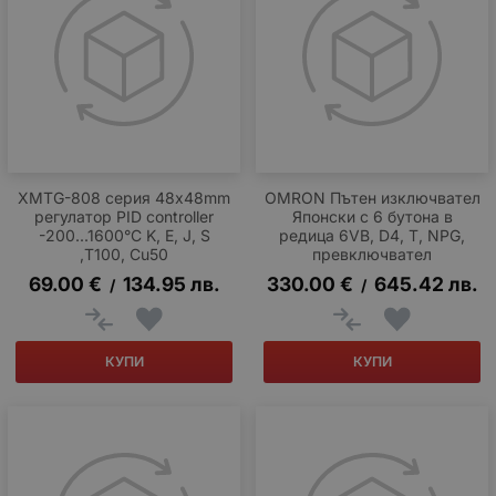
XMTG-808 серия 48x48mm
OMRON Пътен изключвател
регулатор PID controller
Японски с 6 бутона в
-200...1600°C K, E, J, S
редица 6VB, D4, T, NPG,
,T100, Cu50
превключвател
69.00
€
134.95
лв.
330.00
€
645.42
лв.
/
/
КУПИ
КУПИ