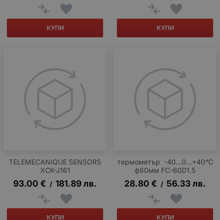
КУПИ
КУПИ
TELEMECANIQUE SENSORS
термометър -40...0...+40°C
XCK-J161
ф60мм FC-60D1.5
93.00
€
181.89
лв.
28.80
€
56.33
лв.
/
/
КУПИ
КУПИ