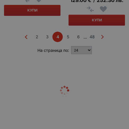
129.00
€
252.30
лв.
/
КУПИ
КУПИ
2
3
4
5
6
48
...
На страница по: