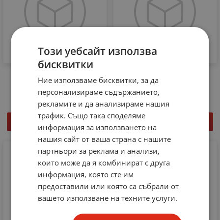
Този уебсайт използва
бисквитки
Брояч на импулси БИ-1
БРОЯЧ ASK-3D 12V DC
Ние използваме бисквитки, за да
48.90
€
95.64
лв.
48.00
€
93.88
лв.
/
/
персонализираме съдържанието,
рекламите и да анализираме нашия
трафик. Също така споделяме
КУПИ
КУПИ
информация за използването на
нашия сайт от ваша страна с нашите
партньори за реклама и анализи,
които може да я комбинират с друга
информация, която сте им
предоставили или която са събрали от
вашето използване на техните услуги.