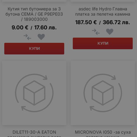
Кутия тип бутониера за 3
asdec life Hydro Главна
бутона CEMA / GE P9EPE03
платка за пелетна камина
/ 189003000
187.50
€
366.72
лв.
/
9.00
€
17.60
лв.
/
КУПИ
КУПИ
DILET11-30-A EATON
MICRONOVA I050 -за суха