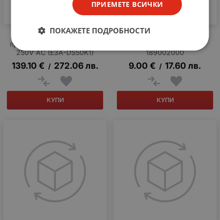
ПРИЕМЕТЕ ВСИЧКИ
ПОКАЖЕТЕ ПОДРОБНОСТИ
Фотоелектричен
Кутия тип бутониера за 2
превключвател Omron 90-
бутона GE P9EPE02 /
250V AC (E3A-DS50K1)
189002000
139.10
€
272.06
лв.
9.00
€
17.60
лв.
/
/
КУПИ
КУПИ