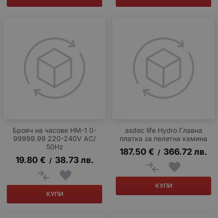
Брояч на часове HM-1 0-
asdec life Hydro Главна
99999.99 220-240V AC/
платка за пелетна камина
50Hz
187.50
€
366.72
лв.
/
19.80
€
38.73
лв.
/
КУПИ
КУПИ