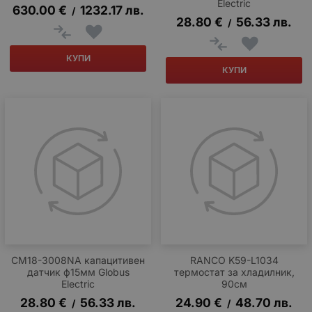
Еlectric
630.00
€
1232.17
лв.
/
28.80
€
56.33
лв.
/
КУПИ
КУПИ
CM18-3008NA капацитивен
RANCO K59-L1034
датчик ф15мм Globus
термостат за хладилник,
Еlectric
90см
28.80
€
56.33
лв.
24.90
€
48.70
лв.
/
/