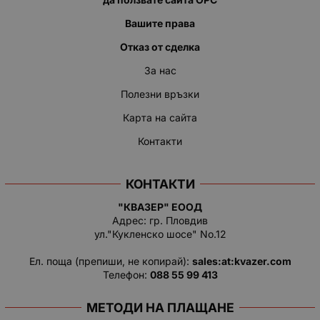
Вашите права
Отказ от сделка
За нас
Полезни връзки
Карта на сайта
Контакти
КОНТАКТИ
"КВАЗЕР" ЕООД
Адрес: гр. Пловдив
ул."Кукленско шосе" No.12
Ел. поща (препиши, не копирай):
salеs:at:kvazer.cоm
Телефон:
088 55 99 413
МЕТОДИ НА ПЛАЩАНЕ