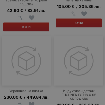
времезакъснително реле
пелетна камина
1.5...30s
105.00
€
205.36
лв.
/
42.90
€
83.91
лв.
/
КУПИ
КУПИ
Управляваща платка
Индуктивен датчик
EUCHNER EGT18 X 05
230.00
€
449.84
лв.
/
AN024 SR6