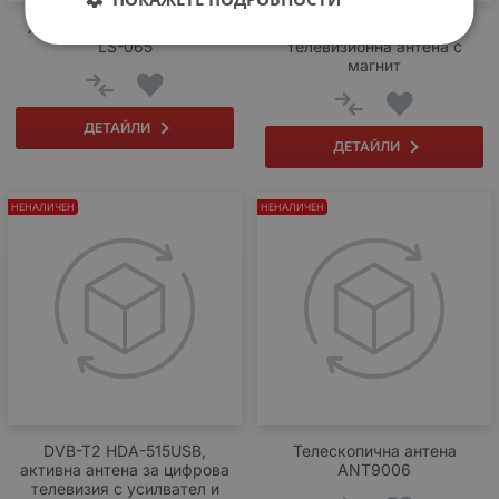
Автомобилна антена УКВ
Стайна портативна
LS-065
телевизионна антена с
магнит
ДЕТАЙЛИ
ДЕТАЙЛИ
НЕНАЛИЧЕН
НЕНАЛИЧЕН
DVB-T2 HDA-515USB,
Телескопична антена
активна антена за цифрова
ANT9006
телевизия с усилвател и