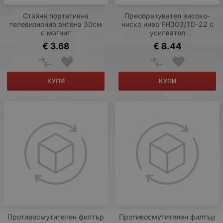
Стайна портативна
Преобразувател високо-
телевизионна антена 30см
ниско ниво FH303/TD-22 с
с магнит
усилвател
€
3.68
€
8.44
КУПИ
КУПИ
Противосмутителен филтър
Противосмутителен филтър