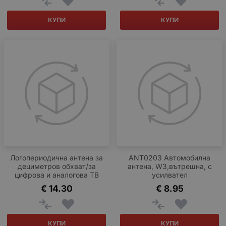
КУПИ
КУПИ
Логопериодична антена за
ANT0203 Автомобилна
дециметров обхват/за
антена, W3,вътрешна, с
цифрова и аналогова ТВ
усилвател
€
14.30
€
8.95
КУПИ
КУПИ