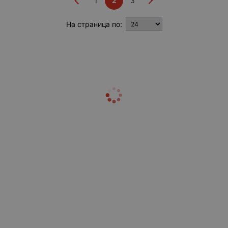
1
2
3
На страница по: