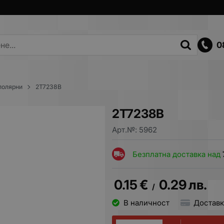
0
полярни
2T7238B
2T7238B
Арт.№:
5962
Безплатна доставка над
0.15
€
0.29
лв.
/
В наличност
Доставк