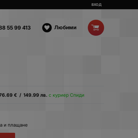
ВХОД
Любими
88 55 99 413
76.69
€
/
149.99
лв.
с куриер Спиди
а и плащане