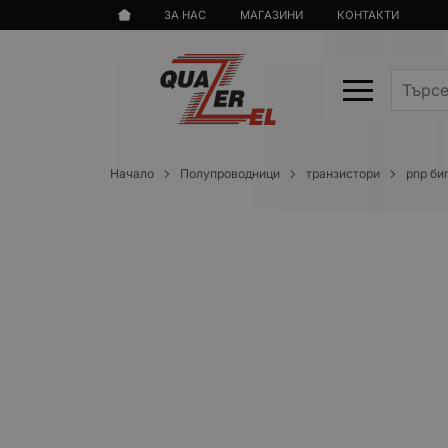
ЗА НАС
МАГАЗИНИ
КОНТАКТИ
Начало
Полупроводници
транзистори
pnp би