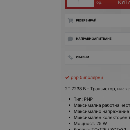
КУП
бр.
РЕЗЕРВИРАЙ
НАПРАВИ ЗАПИТВАНЕ
СРАВНИ
pnp биполярни
2Т 7238 В - Транзистор,
PNP, 25
Тип: PNP
Максимална работна чест
Максимално напрежение 
Максимален колекторен т
Мощност: 25 W
Корпус:
TO-126 /
SOT-32