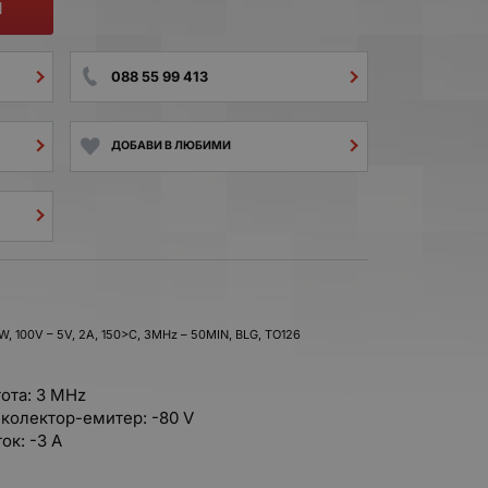
И
088 55 99 413
ДОБАВИ В ЛЮБИМИ
W, 100V – 5V, 2A, 150>C, 3MHz – 50MIN, BLG, TO126
ота: 3 MHz
колектор-емитер: -80 V
ок: -3 A