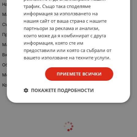
Напрежение на пробив дрейн-сорс (V): 900
трафик. Също така споделяме
информация за използването на
Максимално напрежение гейт-сорс (V): ±30
нашия сайт от ваша страна с нашите
Съпротивление дрейн-сорс при 25°C: 2,5Ω
партньори за реклама и анализи,
Предавателна проводимост: 2S
които може да я комбинират с друга
информация, която сте им
Максимален постоянен ток на дрейна при 25°C (A): 5
предоставили или която са събрали от
Входен капацитет (F): 700pF
вашето използване на техните услуги.
Общ заряд на гейта (C): 60nC
ПРИЕМЕТЕ ВСИЧКИ
Мощност (W): 125
Корпус: SC-65
ПОКАЖЕТЕ ПОДРОБНОСТИ