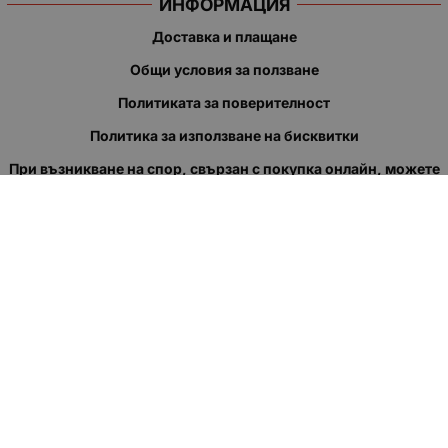
ИНФОРМАЦИЯ
Доставка и плащане
Общи условия за ползване
Политиката за поверителност
Политика за използване на бисквитки
При възникване на спор, свързан с покупка онлайн, можете
да ползвате сайта ОРС
Вашите права
Отказ от сделка
За нас
Полезни връзки
Карта на сайта
Контакти
КОНТАКТИ