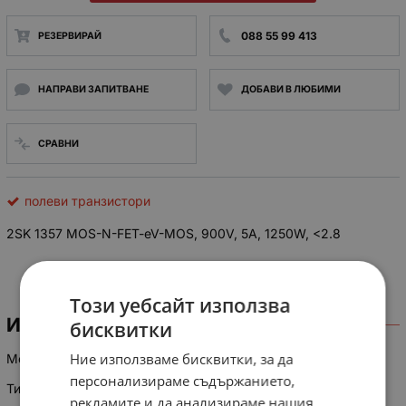
088 55 99 413
РЕЗЕРВИРАЙ
НАПРАВИ ЗАПИТВАНЕ
ДОБАВИ В ЛЮБИМИ
СРАВНИ
полеви транзистори
2SK 1357 MOS-N-FET-eV-MOS, 900V, 5A, 1250W, <2.8
Този уебсайт използва
ИНФОРМАЦИЯ
бисквитки
Ние използваме бисквитки, за да
Модел: 2SK1357
персонализираме съдържанието,
Тип: N-канален
рекламите и да анализираме нашия