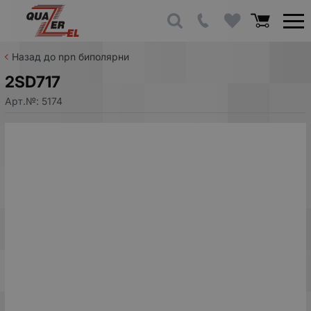
Назад до npn биполярни
2SD717
Арт.№:
5174