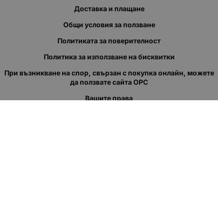
Доставка и плащане
Общи условия за ползване
Политиката за поверителност
Политика за използване на бисквитки
При възникване на спор, свързан с покупка онлайн, можете
да ползвате сайта ОРС
Вашите права
Отказ от сделка
За нас
Полезни връзки
Карта на сайта
Контакти
КОНТАКТИ