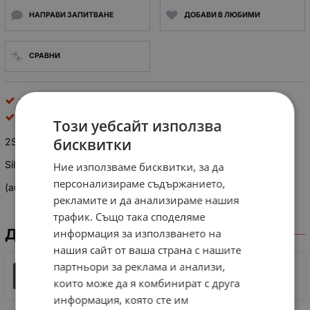
НАПРАВИ ЗАПИТВАНЕ
ДОБАВИ В ЛЮБИМИ
СРАВНИ
npn биполярни
Sanken Semiconductor
Този уебсайт използва
бисквитки
2SD 2389 N-DARLITON 160V 10A 100W B>5K SOT93
Silicon Npn Triple Diffused Planar Transistor
Ние използваме бисквитки, за да
персонализираме съдържанието,
(audio, Series Regulator and General Purpose)
рекламите и да анализираме нашия
трафик. Също така споделяме
ДОКУМЕНТИ ЗА СВАЛЯНЕ
информация за използването на
нашия сайт от ваша страна с нашите
партньори за реклама и анализи,
2SD2389 SanKen Specification
които може да я комбинират с друга
29 KB |
PDF
PDF
информация, която сте им