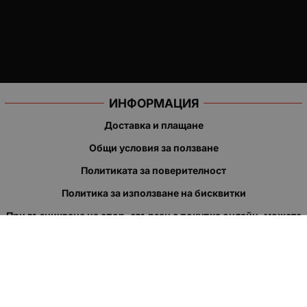
ИНФОРМАЦИЯ
Доставка и плащане
Общи условия за ползване
Политиката за поверителност
Политика за използване на бисквитки
При възникване на спор, свързан с покупка онлайн, можете
да ползвате сайта ОРС
Вашите права
Отказ от сделка
За нас