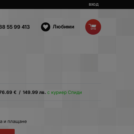
ВХОД
Любими
88 55 99 413
76.69
€
/
149.99
лв.
с куриер Спиди
а и плащане