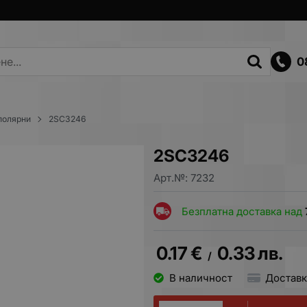
0
полярни
2SC3246
2SC3246
Арт.№:
7232
Безплатна доставка над
0.17
€
0.33
лв.
/
В наличност
Доставк