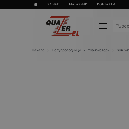
ЗА НАС
МАГАЗИНИ
КОНТАКТИ
Начало
Полупроводници
транзистори
npn би