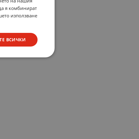
нето на нашия
 да я комбинират
ашето използване
ТЕ ВСИЧКИ