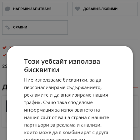
НАПРАВИ ЗАПИТВАНЕ
ДОБАВИ В ЛЮБИМИ
СРАВНИ
npn биполярни
Matsushita
Този уебсайт използва
2SC1383: NPN 30/25V/1A
бисквитки
Ние използваме бисквитки, за да
ДОКУМЕНТИ ЗА СВАЛЯНЕ
персонализираме съдържанието,
рекламите и да анализираме нашия
трафик. Също така споделяме
2SC1383 - Silicon NPN epitaxial planer type(For low-
frequency power amplification and driver
информация за използването на
PDF
amplification) - Panasonic Semiconducto
нашия сайт от ваша страна с нашите
47 KB |
PDF
партньори за реклама и анализи,
които може да я комбинират с друга
информация, която сте им