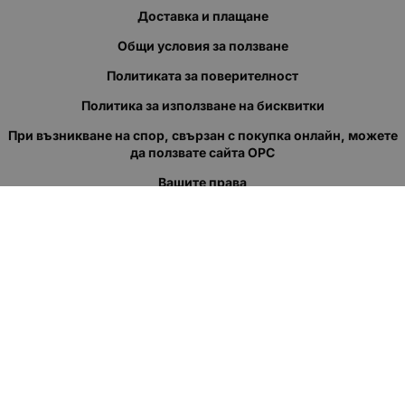
Доставка и плащане
Общи условия за ползване
Политиката за поверителност
Политика за използване на бисквитки
При възникване на спор, свързан с покупка онлайн, можете
да ползвате сайта ОРС
Вашите права
Отказ от сделка
За нас
Полезни връзки
Карта на сайта
Контакти
КОНТАКТИ