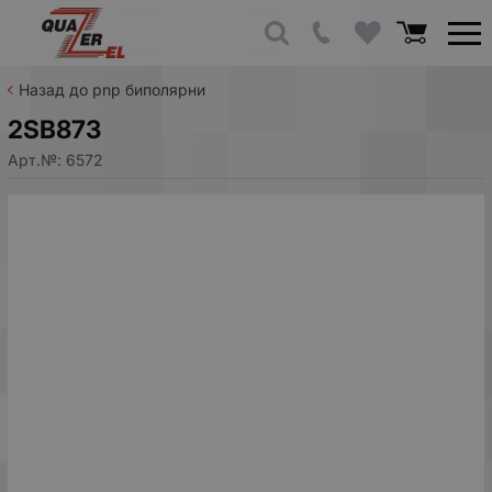
Назад до pnp биполярни
2SB873
Арт.№:
6572