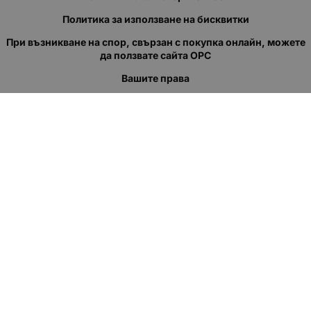
Политика за използване на бисквитки
При възникване на спор, свързан с покупка онлайн, можете
да ползвате сайта ОРС
Вашите права
Отказ от сделка
За нас
Полезни връзки
Карта на сайта
Контакти
КОНТАКТИ
"КВАЗЕР" ЕООД
Адрес: гр. Пловдив
ул."Кукленско шосе" No.12
Ел. поща (препиши, не копирай):
salеs:at:kvazer.cоm