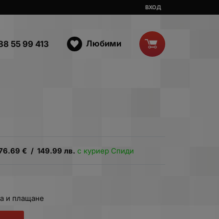
ВХОД
Любими
88 55 99 413
76.69
€
/
149.99
лв.
с куриер Спиди
а и плащане