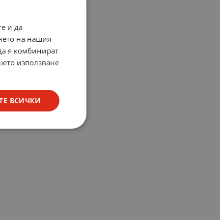
е и да
нето на нашия
 да я комбинират
ашето използване
ТЕ ВСИЧКИ