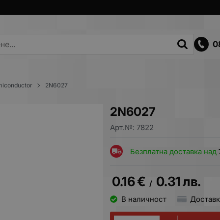
0
iconductor
2N6027
2N6027
Арт.№:
7822
Безплатна доставка над
0.16
€
0.31
лв.
/
В наличност
Доставк