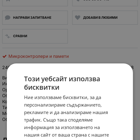
НАПРАВИ ЗАПИТВАНЕ
ДОБАВИ В ЛЮБИМИ
СРАВНИ
Микроконтролери и памети
24C32 PC27 Serial EEPROM 32K (4096 x 8) I2C; 4kx8bit; DIP8
Този уебсайт използва
Вид памет: EEPROM
Интерфейс: I2C
бисквитки
Организация на паметта: 4kx8bit
Обхват на работни напрежения: 4.5 ÷ 5.5V
Ние използваме бисквитки, за да
Корпус: DIP8
персонализираме съдържанието,
Тип интегрална схема: памет
рекламите и да анализираме нашия
Монтаж: THT
трафик. Също така споделяме
Обем на паметта: 32kбит
информация за използването на
нашия сайт от ваша страна с нашите