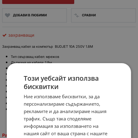
ДОБАВИ В ЛЮБИМИ
СРАВНИ
захранващи
Захранващ кабел за компютър
BUDJET 10A 250V 1.8M
Тип свързващ кабел: мрежoв
Дължина на кабела: 1.8м
Цвят: черен
Материал на външната изолация: PVC
Този уебсайт използва
Брой на жилата: 3
бисквитки
Сечение на жилото: ...мм²
Работен ток: 10A max
Ние използваме бисквитки, за да
Номинално напрежение: 250V
персонализираме съдържанието,
Приложение: за компютър, за захранване
Конструкция на кабел/преходник:
рекламите и да анализираме нашия
трафик. Също така споделяме
CEE 7/7 (E/F) щепсел прав
информация за използването на
IEC C13 женски
нашия сайт от ваша страна с нашите
Разпродадени!