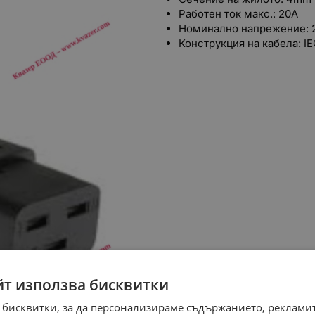
Работен ток макс.: 20A
Номинално напрежение
Конструкция на кабела: I
йт използва бисквитки
 бисквитки, за да персонализираме съдържанието, рекламит