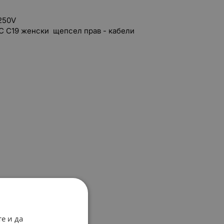
: 250V
EC C19 женски щепсел прав - кабели
е и да