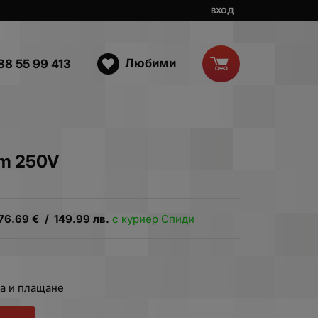
ВХОД
Любими
88 55 99 413
5m 250V
76.69
€
/
149.99
лв.
с куриер Спиди
а и плащане