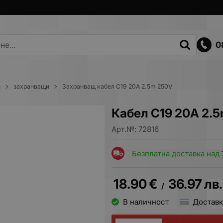
0
и
захранващи
Захранващ кабел C19 20A 2.5m 250V
Кабел C19 20A 2.
Арт.№:
72816
Безплатна доставка над
18.90
€
36.97
лв.
/
В наличност
Доставк