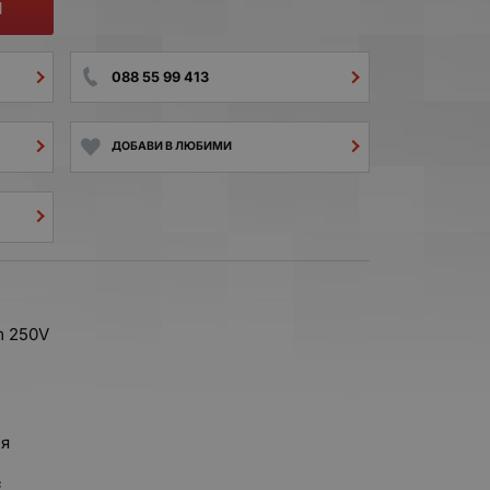
И
088 55 99 413
ДОБАВИ В ЛЮБИМИ
m 250V
н
ия
²