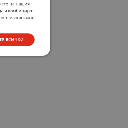
нето на нашия
 да я комбинират
ашето използване
ТЕ ВСИЧКИ