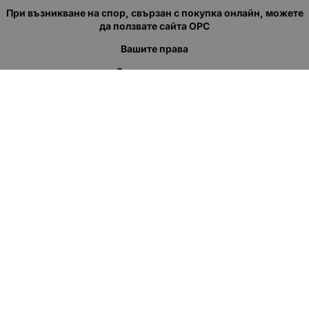
При възникване на спор, свързан с покупка онлайн, можете
да ползвате сайта ОРС
Вашите права
Отказ от сделка
За нас
Полезни връзки
Карта на сайта
Контакти
КОНТАКТИ
"КВАЗЕР" ЕООД
Адрес: гр. Пловдив
ул."Кукленско шосе" No.12
Ел. поща (препиши, не копирай):
salеs:at:kvazer.cоm
Телефон:
088 55 99 413