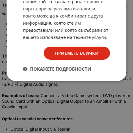
нашия сайт от ваша страна с нашите
This Optical Toslink Audio to Coaxial RCA Converter is compliant
партньори за реклама и анализи,
with the following standards:
които може да я комбинират с друга
информация, която сте им
Dolby Digital
Dolby Digital Plus
предоставили или която са събрали от
Dolby TrueHD (2 CH)
вашето използване на техните услуги.
DTS
DTS HD
ПРИЕМЕТЕ ВСИЧКИ
The equipment you connect to this converter, though, must be
capable of decoding these audio protocols.
ПОКАЖЕТЕ ПОДРОБНОСТИ
Product Information:
Optical to Coaxial Digital Audio Converter
transforms a Toslink Optical Digital Audio signal to an RCA Coaxial
(S/PDIF) Digital Audio signal.
Examples of uses:
Connect a Video Game system, DVD player or
Sound Card with an Optical Digital Output to an Amplifier with a
Coaxial Input.
Optical to coaxial converter features:
Optical Digital Input via Toslink