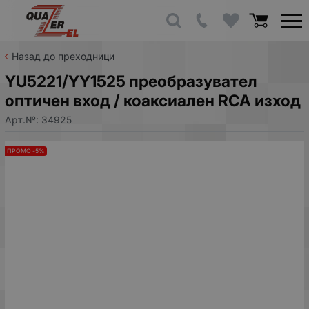
Назад до преходници
YU5221/YY1525 преобразувател
оптичен вход / коаксиален RCA изход
Арт.№:
34925
ПРОМО -5%