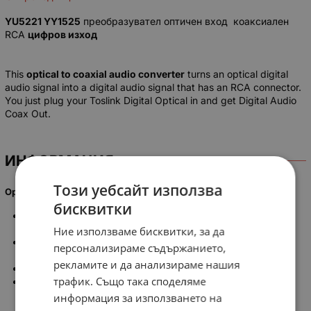
YU5221 YY1525
преобразувател оптичен вход коаксиален
RCA
цифров изход
This
optical to coaxial audio converter
turns an optical digital
audio signal into a digital audio signal that has an RCA connector.
You just plug your Toslink Digital Optical in and get Digital Audio
Coax Out.
ИНФОРМАЦИЯ
Този уебсайт използва
Optical Toslink Audio to Coaxial RCA Converter Specifications:
бисквитки
TV, Cable, satellite, A/V receiver, DVD player and all other
consumer electronics device compatible
Ние използваме бисквитки, за да
Xbox360, Xbox360 Elite, PS3, HD DVD and Blu-ray DVD
персонализираме съдържанието,
player compatible
рекламите и да анализираме нашия
Color: Silver
трафик. Също така споделяме
PCM, Dolby Digital and DTS signals can be passed through
this unit
информация за използването на