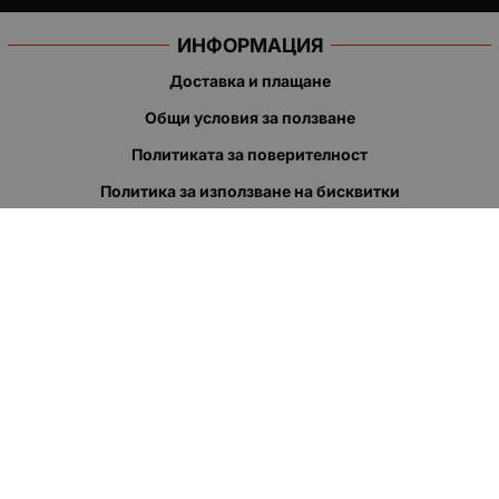
ИНФОРМАЦИЯ
Доставка и плащане
Общи условия за ползване
Политиката за поверителност
Политика за използване на бисквитки
При възникване на спор, свързан с покупка онлайн, можете
да ползвате сайта ОРС
Вашите права
Отказ от сделка
За нас
Полезни връзки
Карта на сайта
Контакти