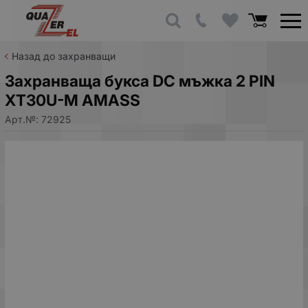
Назад до захранващи
Захранваща букса DC мъжка 2 PIN
XT30U-M AMASS
Арт.№:
72925