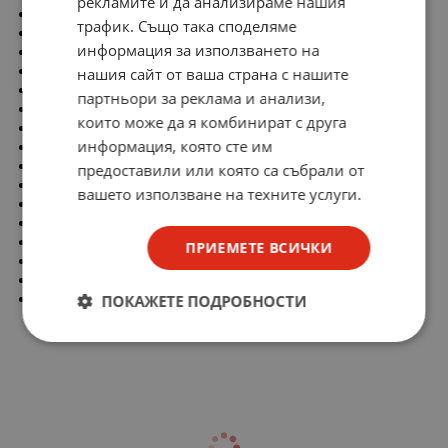
рекламите и да анализираме нашия
Вид на контактите: мъжки
трафик. Също така споделяме
Серия на производителя: XT30
информация за използването на
Номинален ток: 15A
Номинално напрежение: 0,5kV
нашия сайт от ваша страна с нашите
Количество пинове: 2
партньори за реклама и анализи,
Пространствена ориентация: прав
които може да я комбинират с друга
Механичен монтаж: на проводник
информация, която сте им
Електрически монтаж: запояване
Материал на контакта: месинг
предоставили или която са събрали от
Покритие на контакта: gold flash
вашето използване на техните услуги.
Цвят: жълт
Клас на запалимост: UL94V-0
Материал на корпуса: полиамид
ПРИЕМЕТЕ ВСИЧКИ
Размер на проводника: 18AWG
Механична трайност: 1000 цикли
Работна температура: -20...120°C
ПОКАЖЕТЕ ПОДРОБНОСТИ