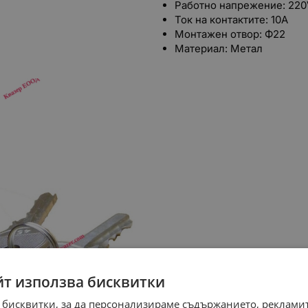
Работно напрежение: 220
Ток на контактите: 10А
Монтажен отвор: Ф22
Материал: Метал
йт използва бисквитки
 бисквитки, за да персонализираме съдържанието, рекламит