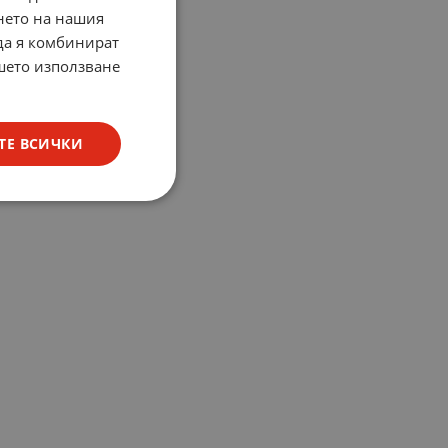
нето на нашия
 да я комбинират
ашето използване
ТЕ ВСИЧКИ