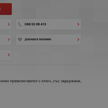
И
088 55 99 413
ДОБАВИ В ЛЮБИМИ
онен превключвател с ключ, със задържане,