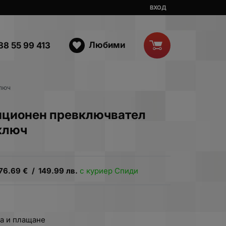
ВХОД
Любими
88 55 99 413
ключ
иционен превключвател
 ключ
76.69
€
/
149.99
лв.
с куриер Спиди
а и плащане