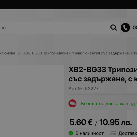
0
ключове
XB2-BG33 Трипозиционен превключвател със задържане, с 
XB2-BG33 Трипоз
със задържане, с
Арт.№:
52227
Безплатна доставка над
5.60
€
10.95
лв.
/
В наличност
Доставк