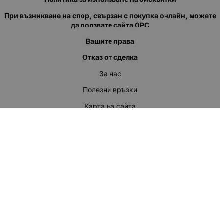
При възникване на спор, свързан с покупка онлайн, можете
да ползвате сайта ОРС
Вашите права
Отказ от сделка
За нас
Полезни връзки
Карта на сайта
Контакти
КОНТАКТИ
"КВАЗЕР" ЕООД
Адрес: гр. Пловдив
ул."Кукленско шосе" No.12
Ел. поща (препиши, не копирай):
salеs:at:kvazer.cоm
Телефон:
088 55 99 413