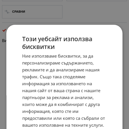
СРАВНИ
крепежни елементи
Този уебсайт използва
Винт за метал М5х20,
цилиндрична глава с прав (-) шлиц, цяла резба
бисквитки
Ние използваме бисквитки, за да
персонализираме съдържанието,
рекламите и да анализираме нашия
трафик. Също така споделяме
информация за използването на
нашия сайт от ваша страна с нашите
партньори за реклама и анализи,
които може да я комбинират с друга
информация, която сте им
предоставили или която са събрали от
вашето използване на техните услуги.