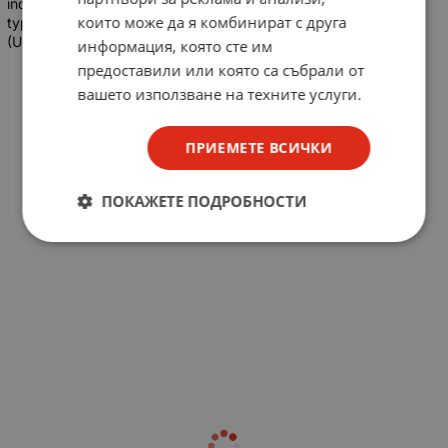
indicates there are 32 threads for every inch of length.Thread
които може да я комбинират с друга
type: This is a coarse-thread series, often noted as #6-32 UNC
(Unified National Coarse).
информация, която сте им
предоставили или която са събрали от
вашето използване на техните услуги.
ПРИЕМЕТЕ ВСИЧКИ
ПОКАЖЕТЕ ПОДРОБНОСТИ