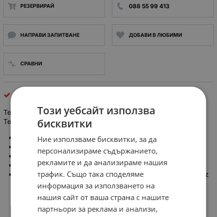
088 55 99 413
РЕЗЕРВИРАЙ
НАПРАВИ ЗАПИТВАНЕ
ДОБАВИ В ЛЮБИМИ
СРАВНИ
Телевизионни антени и усилватели
Този уебсайт използва
Телевизионна Антена за Цифрова DVB-T и Аналогова
бисквитки
Телевизия ANT CLEARTV, Без кабел, Вътрешна
DVB-T Антена
Ние използваме бисквитки, за да
Вътрешна
персонализираме съдържанието,
Без Кабел
рекламите и да анализираме нашия
С усилване 38dB
трафик. Също така споделяме
Честотен диапазон: VHF: 174-230MHz, UHF: 470-862MHz
информация за използването на
нашия сайт от ваша страна с нашите
партньори за реклама и анализи,