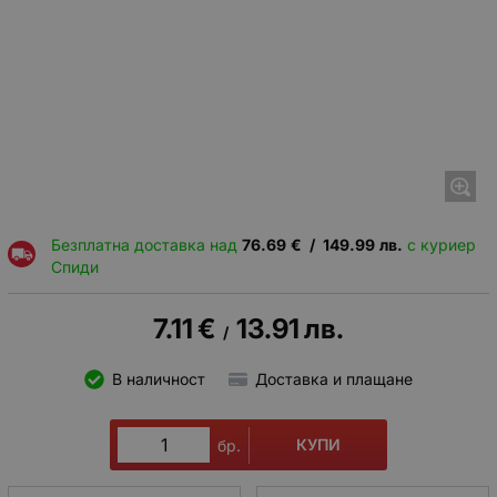
Безплатна доставка над
76.69
€
/
149.99
лв.
с куриер
Спиди
7.11
€
13.91
лв.
/
В наличност
Доставка и плащане
КУПИ
бр.