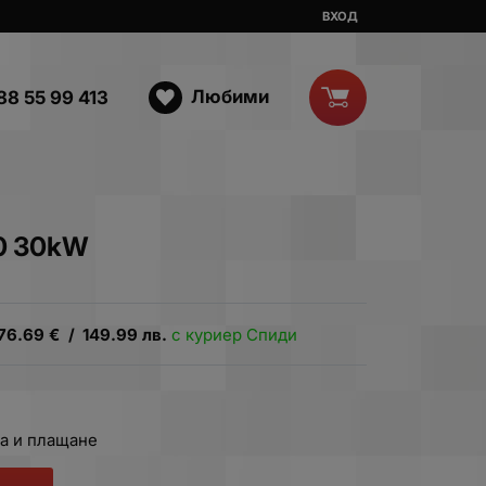
ВХОД
Любими
88 55 99 413
0 30kW
76.69
€
/
149.99
лв.
с куриер Спиди
.
а и плащане