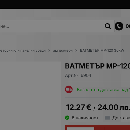
0
раторни или панелни уреди
ампермери
ВАТМЕТЪР MP-120 30kW
ВАТМЕТЪР MP-12
Арт.№:
6904
Безплатна доставка над
12.27
€
24.00
лв
/
В наличност
Доставк