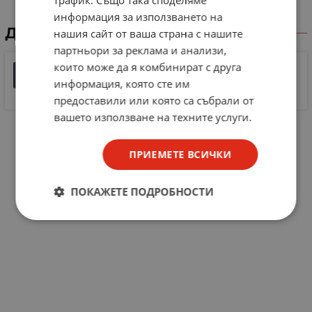
информация за използването на
ДОКУМЕНТИ ЗА СВАЛЯНЕ
нашия сайт от ваша страна с нашите
партньори за реклама и анализи,
които може да я комбинират с друга
Универсално дистанционно за климатици KT-100A
II
информация, която сте им
PDF
96 KB |
PDF
предоставили или която са събрали от
вашето използване на техните услуги.
ПРИЕМЕТЕ ВСИЧКИ
ПОКАЖЕТЕ ПОДРОБНОСТИ