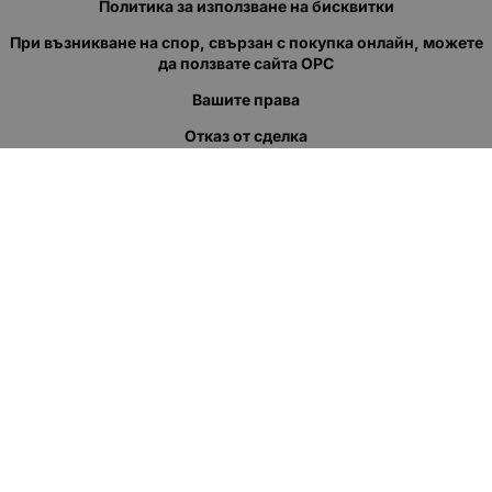
Политика за използване на бисквитки
При възникване на спор, свързан с покупка онлайн, можете
да ползвате сайта ОРС
Вашите права
Отказ от сделка
За нас
Полезни връзки
Карта на сайта
Контакти
КОНТАКТИ
"КВАЗЕР" ЕООД
Адрес: гр. Пловдив
ул."Кукленско шосе" No.12
Ел. поща (препиши, не копирай):
salеs:at:kvazer.cоm
Телефон:
088 55 99 413