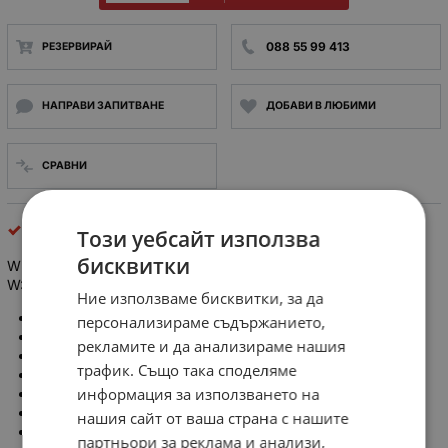
088 55 99 413
РЕЗЕРВИРАЙ
НАПРАВИ ЗАПИТВАНЕ
ДОБАВИ В ЛЮБИМИ
СРАВНИ
платки
Този уебсайт използва
бисквитки
WBP-323 Платка: универсална; прототипна, макетна
W:39.5mm; L:64.5mm
Ние използваме бисквитки, за да
Производител: WISHER ENTERPRISE
персонализираме съдържанието,
Тип платка: универсална, прототипна, макетна
рекламите и да анализираме нашия
Широчина: 39.5mm
трафик. Също така споделяме
Дължина: 64.5mm
информация за използването на
Диаметър на отвора: 0.8mm
количество контактни площадки: 270
нашия сайт от ваша страна с нашите
Растер на площадките за запояване: 2.54mm
партньори за реклама и анализи,