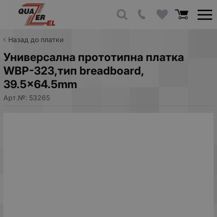
Назад до платки
Универсална прототипна платка
WBP-323,тип breadboard,
39.5x64.5mm
Арт.№:
53265